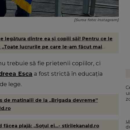
[Sursa foto: Instagram]
legătura dintre ea și copiii săi! Pentru ce le
 „Toate lucrurile pe care le-am făcut mai
u trebuie să fie prietenii copiilor, ci
dreea Esca
a fost strictă în educația
 de lege.
Ce
u
z
ns de matinalii de la „Brigada devreme”
ld.ro
u
ăcea plajă: „Soțul ei...- stirilekanald.ro
du