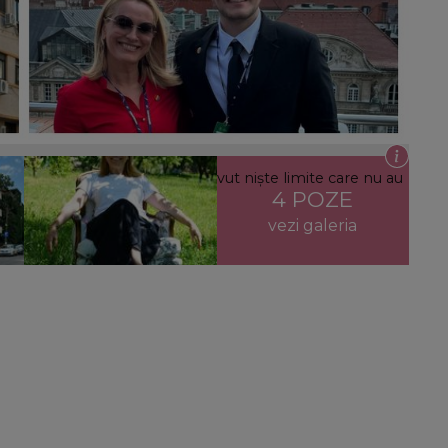
rit jurnalista copiilor săi: „Au avut niște limite care nu au
4 POZE
i copiilor!”
vezi galeria