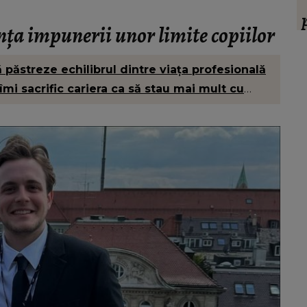
ul ei,
urnătoarea vacanță, în funcție de zodie
ia.”
ța impunerii unor limite copiilor
f
ț
păstreze echilibrul dintre viața profesională
îmi sacrific cariera ca să stau mai mult cu