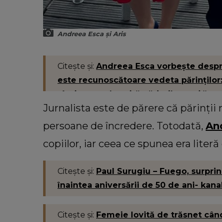
Andreea Esca și Aris
Citește și:
Andreea Esca vorbește despre 
este recunoscătoare vedeta părinților:
târziu sunt datorită părinților mei.”
Jurnalista este de părere că părinții n
persoane de încredere. Totodată,
An
copiilor, iar ceea ce spunea era literă
Citește și:
Paul Surugiu – Fuego, surpri
înaintea aniversării de 50 de ani- kana
Citește și:
Femeie lovită de trăsnet când f