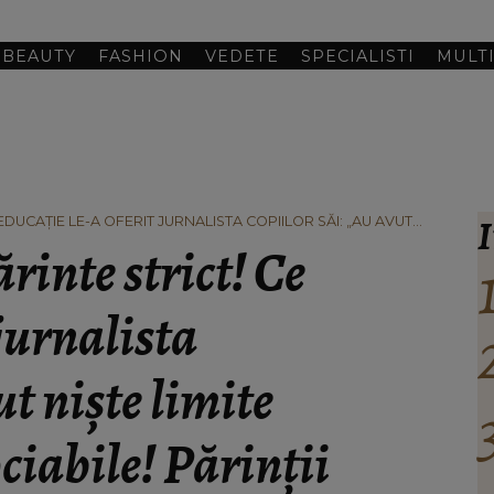
BEAUTY
FASHION
VEDETE
SPECIALISTI
MULT
I
EDUCAȚIE LE-A OFERIT JURNALISTA COPIILOR SĂI: „AU AVUT
LE! PĂRINȚII NU AR TREBUI SĂ FIE PRIETENII COPIILOR!”
rinte strict! Ce
 jurnalista
ut niște limite
ciabile! Părinții