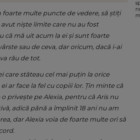
s
n
foarte multe puncte de vedere, să știți
mo
u avut niște limite care nu au fost
u că mă uit acum la ei și sunt foarte
 vârste sau de ceva, dar oricum, dacă i-ai
va rău de tot.
cei care stăteau cel mai puțin la orice
i ar face la fel cu copiii lor. Țin minte că
o privește pe Alexia, pentru că Aris nu
ivă, adică până a împlinit 18 ani nu am
rea, dar Alexia voia de foarte multe ori să
cord.