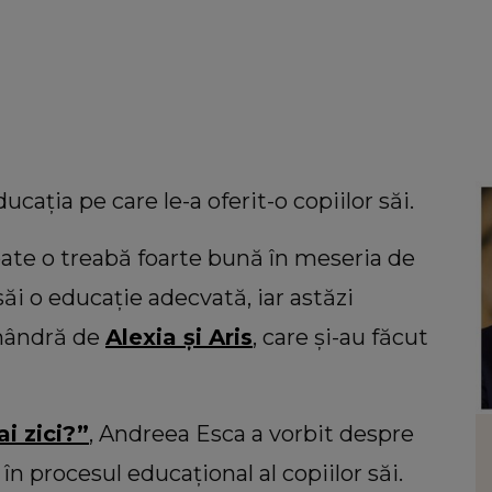
ația pe care le-a oferit-o copiilor săi.
oate o treabă foarte bună în meseria de
săi o educație adecvată, iar astăzi
mândră de
Alexia și Aris
, care și-au făcut
i zici?”
, Andreea Esca a vorbit despre
HOROSCOP
 să
Ce oraș ar trebui să vizitezi în
 în procesul educațional al copiilor săi.