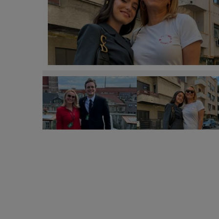
Andreea Esca, un părinte strict! Ce educație le-a ofe
fost negociabile! Părinții nu ar trebui să fie prieteni