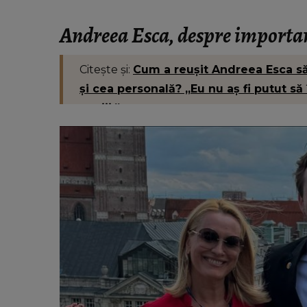
cumpere mâncare pentru ea și soț
Viorel: „Abia mâine luăm pens
Andreea Esca, despre importan
Citește și:
Cum a reușit Andreea Esca să 
și cea personală? „Eu nu aș fi putut să 
copiii.”