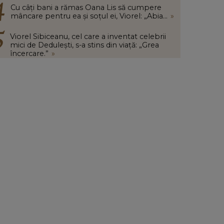
Cu câți bani a rămas Oana Lis să cumpere
mâncare pentru ea și soțul ei, Viorel: „Abia...
»
Viorel Sibiceanu, cel care a inventat celebrii
mici de Dedulești, s-a stins din viață: „Grea
încercare.”
»