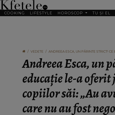
COOKING
LIFESTYLE
HOROSCOP
TU ȘI EL
VEDETE
ANDREEA ESCA, UN PĂRINTE STRICT! CE 
NIȘTE LIMITE CARE NU AU FOST NEGOCIABI
Andreea Esca, un pă
educație le-a oferit
copiilor săi: „Au av
care nu au fost nego