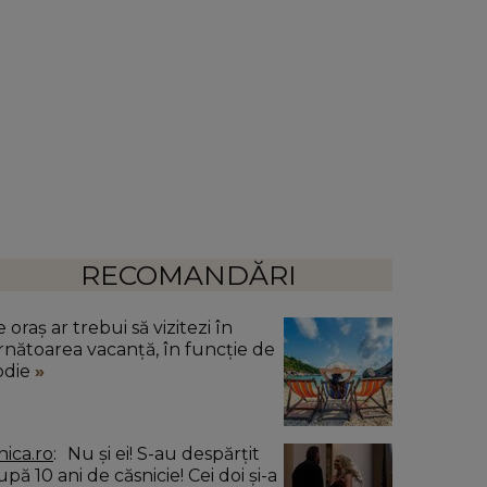
RECOMANDĂRI
 oraș ar trebui să vizitezi în
rnătoarea vacanță, în funcție de
odie
nica.ro
Nu și ei! S-au despărțit
pă 10 ani de căsnicie! Cei doi și-a