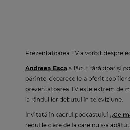
Prezentatoarea TV a vorbit despre educ
Andreea Esca
a făcut fără doar și p
părinte, deoarece le-a oferit copiilor 
prezentatoarea TV este extrem de 
la rândul lor debutul în televiziune.
Invitată în cadrul podcastului
„Ce ma
VEDETE
Cu câți bani a rămas Oana Lis
regulile clare de la care nu s-a abătut