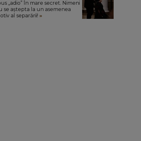
pus „adio” în mare secret. Nimeni
u se aștepta la un asemenea
tiv al separării!