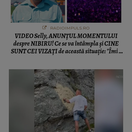
RADIOIMPULS.RO
VIDEO Selly, ANUNȚUL MOMENTULUI
despre NIBIRU! Ce se va întâmpla și CINE
SUNT CEI VIZAȚI de această situație: "Îmi e
ciudă că..."