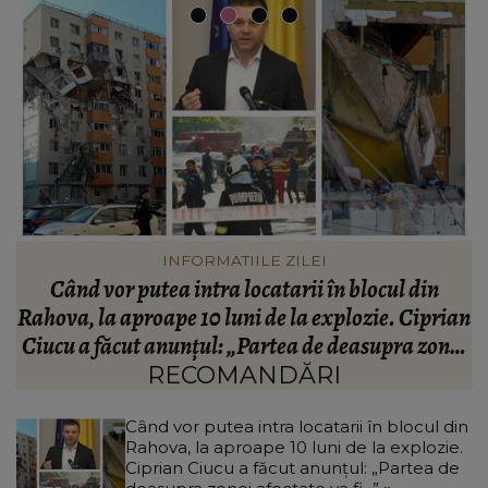
INFORMATIILE ZILEI
Acuzații grave după găsirea fetiței de 11 ani
J
an
dispărute în Bacău! Familia copilei cere imaginile
c
ei
de pe camerele de supraveghere: „Nu s-a mai dus
sora mea...”
RECOMANDĂRI
Când vor putea intra locatarii în blocul din
Rahova, la aproape 10 luni de la explozie.
Ciprian Ciucu a făcut anunțul: „Partea de