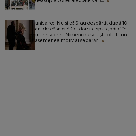
deasupra zonei afectate va fi...”
unica.ro
Nu și ei! S-au despărțit după 10
ani de căsnicie! Cei doi și-a spus „adio” în
mare secret. Nimeni nu se aștepta la un
asemenea motiv al separării!