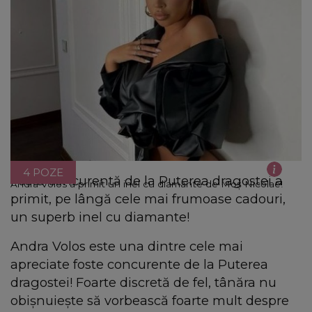
4 POZE
Fosta concurentă de la Puterea dragostei a
Andra Volos a primit un inel cu diamante de Moș Nicolae!
primit, pe lângă cele mai frumoase cadouri,
un superb inel cu diamante!
Andra Volos este una dintre cele mai
apreciate foste concurente de la Puterea
dragostei! Foarte discretă de fel, tânăra nu
obișnuiește să vorbească foarte mult despre