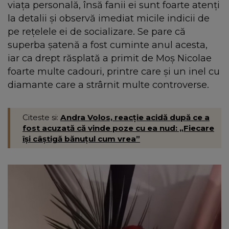
viața personală, însă fanii ei sunt foarte atenți
la detalii și observă imediat micile indicii de
pe rețelele ei de socializare. Se pare că
superba șatenă a fost cuminte anul acesta,
iar ca drept răsplată a primit de Moș Nicolae
foarte multe cadouri, printre care și un inel cu
diamante care a strârnit multe controverse.
Citeste si:
Andra Volos, reacție acidă după ce a
fost acuzată că vinde poze cu ea nud: „Fiecare
își câștigă bănuțul cum vrea”