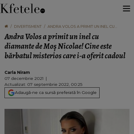
DIVERTISMENT
ANDRA VOLOS A PRIMIT UN INEL CU
DIAMANTE DE MOȘ NICOLAE! CINE ESTE
Andra Volos a primit un inel cu
BĂRBATUL MISTERIOS CARE I-A OFERIT
CADOUL
diamante de Moș Nicolae! Cine este
bărbatul misterios care i-a oferit cadoul
Carla Niram
07 decembrie 2021
Actualizat: 07 septembrie 2022, 00:25
Adaugă-ne ca sursă preferată în Google