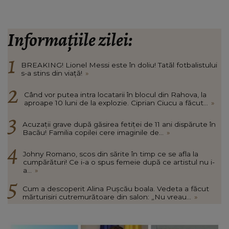
Informațiile zilei:
BREAKING! Lionel Messi este în doliu! Tatăl fotbalistului
s-a stins din viață!
»
Când vor putea intra locatarii în blocul din Rahova, la
aproape 10 luni de la explozie. Ciprian Ciucu a făcut...
»
Acuzații grave după găsirea fetiței de 11 ani dispărute în
Bacău! Familia copilei cere imaginile de...
»
Johny Romano, scos din sărite în timp ce se afla la
cumpărături! Ce i-a o spus femeie după ce artistul nu i-
a...
»
Cum a descoperit Alina Pușcău boala. Vedeta a făcut
mărturisiri cutremurătoare din salon: „Nu vreau...
»