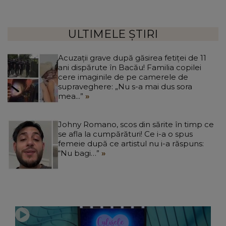
ULTIMELE ȘTIRI
Acuzații grave după găsirea fetiței de 11
ani dispărute în Bacău! Familia copilei
cere imaginile de pe camerele de
supraveghere: „Nu s-a mai dus sora
mea...”
Johny Romano, scos din sărite în timp ce
se afla la cumpărături! Ce i-a o spus
femeie după ce artistul nu i-a răspuns:
“Nu bagi…”