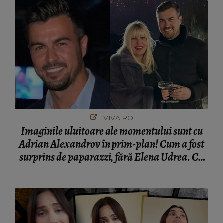
VIVA.RO
Imaginile uluitoare ale momentului sunt cu
Adrian Alexandrov în prim-plan! Cum a fost
surprins de paparazzi, fără Elena Udrea. Cu
cine s-a întâlnit partenerul fostei politiciene în
București! Gestul lui...