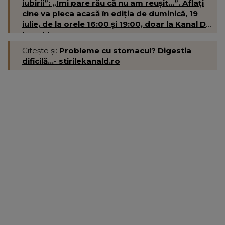
iubirii”: „Îmi pare rău că nu am reușit...”. Aflați
cine va pleca acasă în ediția de duminică, 19
iulie, de la orele 16:00 și 19:00, doar la Kanal D-
kanald.ro
Citește și:
Probleme cu stomacul? Digestia
dificilă...- stirilekanald.ro