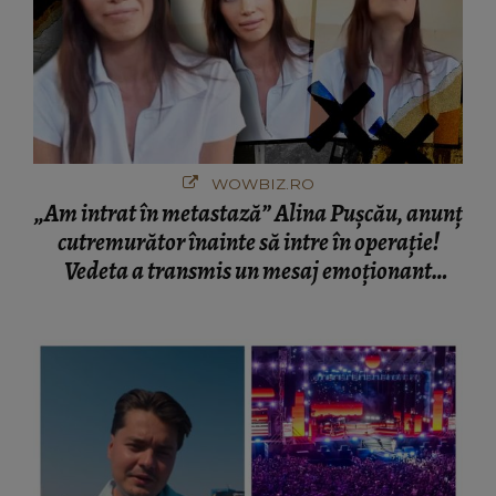
WOWBIZ.RO
„Am intrat în metastază” Alina Pușcău, anunț
cutremurător înainte să intre în operație!
Vedeta a transmis un mesaj emoționant
fanilor