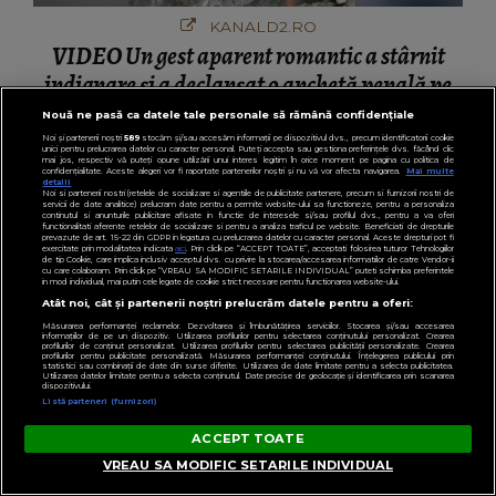
KANALD2.RO
VIDEO Un gest aparent romantic a stârnit
indignare și a declanșat o anchetă penală pe
Transfăgărășan
Nouă ne pasă ca datele tale personale să rămână confidențiale
Noi și partenerii noștri
589
stocăm și/sau accesăm informații pe dispozitivul dvs., precum identificatorii cookie
unici pentru prelucrarea datelor cu caracter personal. Puteți accepta sau gestiona preferințele dvs. făcând clic
mai jos, respectiv vă puteți opune utilizării unui interes legitim în orice moment pe pagina cu politica de
confidențialitate. Aceste alegeri vor fi raportate partenerilor noștri și nu vă vor afecta navigarea.
Mai multe
detalii
Noi si partenerii nostri (retelele de socializare si agentiile de publicitate partenere, precum si furnizorii nostri de
servicii de date analitice) prelucram date pentru a permite website-ului sa functioneze, pentru a personaliza
PENTRU TINE
continutul si anunturile publicitare afisate in functie de interesele si/sau profilul dvs., pentru a va oferi
functionalitati aferente retelelor de socializare si pentru a analiza traficul pe website. Beneficiati de drepturile
prevazute de art. 15-22 din GDPR in legatura cu prelucrarea datelor cu caracter personal. Aceste drepturi pot fi
exercitate prin modalitatea indicata
aici
. Prin click pe “ACCEPT TOATE”, acceptati folosirea tuturor Tehnologiilor
de tip Cookie, care implica inclusiv acceptul dvs. cu privire la stocarea/accesarea informatiilor de catre Vendor-ii
cu care colaboram. Prin click pe “VREAU SA MODIFIC SETARILE INDIVIDUAL” puteti schimba preferintele
in mod individual, mai putin cele legate de cookie strict necesare pentru functionarea website-ului.
Atât noi, cât și partenerii noștri prelucrăm datele pentru a oferi:
Măsurarea performanței reclamelor. Dezvoltarea și îmbunătățirea serviciilor. Stocarea și/sau accesarea
informațiilor de pe un dispozitiv. Utilizarea profilurilor pentru selectarea conținutului personalizat. Crearea
profilurilor de conținut personalizat. Utilizarea profilurilor pentru selectarea publicității personalizate. Crearea
profilurilor pentru publicitate personalizată. Măsurarea performanței conținutului. Înțelegerea publicului prin
statistici sau combinații de date din surse diferite. Utilizarea de date limitate pentru a selecta publicitatea.
Utilizarea datelor limitate pentru a selecta conținutul. Date precise de geolocație și identificarea prin scanarea
dispozitivului.
Listă parteneri (furnizori)
ACCEPT TOATE
VREAU SA MODIFIC SETARILE INDIVIDUAL