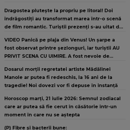
Dragostea plutește la propriu pe litoral! Doi
îndrăgostiți au transformat marea într-o scenă
de film romantic. Turiștii prezenți s-au uitat de
două ori
VIDEO Panică pe plaja din Venus! Un şarpe a
fost observat printre şezlonguri, iar turiştii AU
PRIVIT SCENA CU UIMIRE. A fost nevoie de
intervenția jandarmilor: "În urma unui..."
Dosarul morții regretatei artiste Mădălinei
Manole ar putea fi redeschis, la 16 ani de la
tragedie! Noi dovezi vor fi depuse în instanță
Horoscop marți, 21 iulie 2026: Semnul zodiacal
care ar putea să fie cerut în căsătorie într-un
moment în care nu se aștepta
(P) Fibre și bacterii bune: