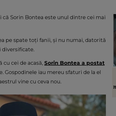
 că Sorin Bontea este unul dintre cei mai
ea pe spate toți fanii, și nu numai, datorită
 diversificate.
ă cu cei de acasă,
Sorin Bontea a postat
re. Gospodinele iau mereu sfaturi de la el
VEDETE
ul
Alina Pușcău intră în operație! Ce
aestrul vine cu ceva nou.
e se
mesaj a lăsat vedeta după ce a anunțat
e
că boala a intrat în metastaze: “Am
ți de
cancer!”