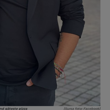
ând gătește pizza
[Sursa foto: Facebook]