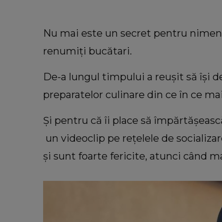
Nu mai este un secret pentru nimeni
renumiți bucătari.
De-a lungul timpului a reușit să își d
preparatelor culinare din ce în ce mai
Și pentru că îi place să împărtășeasc
un videoclip pe rețelele de socializa
LEI
VEDETE
cut părinții
Cătălin Crișan a făcut anunț
și sunt foarte fericite, atunci când m
u, care și-a
neașteptat despre relația lui. C
ost condusă pe
întâmplă cu artistul în acest
m
momente: “Sper să nu mă întreba
ce.”