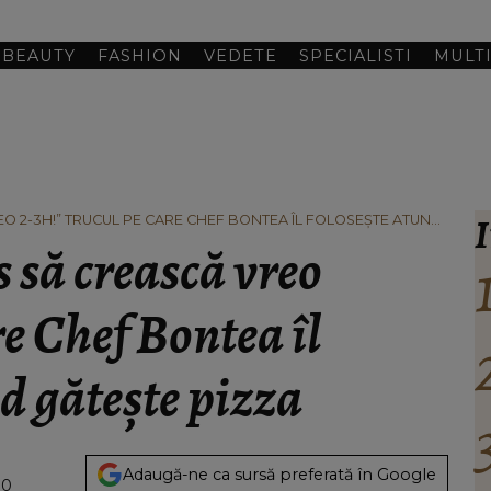
BEAUTY
FASHION
VEDETE
SPECIALISTI
MULT
I
EO 2-3H!” TRUCUL PE CARE CHEF BONTEA ÎL FOLOSEȘTE ATUNCI
s să crească vreo
re Chef Bontea îl
nd gătește pizza
Adaugă-ne ca sursă preferată în Google
10