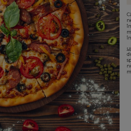
C
n
î
m
î
u
du
s
n
mo