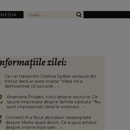
IMEDIA
nformațiile zilei:
Ce i-ar transmite Cristina Spătar versiunii din
trecut dacă ar avea ocazia: “Viața mi-a
demosntrat că lucrurile...
»
Anamaria Prodan, totul despre socrul ei. Ce
spune impresara despre familia iubitului: “Nu
sunt impresionat când te enervezi...
»
Connect-R a făcut dezvăluiri neașteptate
despre Misha după divorț. Ce a spus artistul
despre mama fiicei sale:...
»