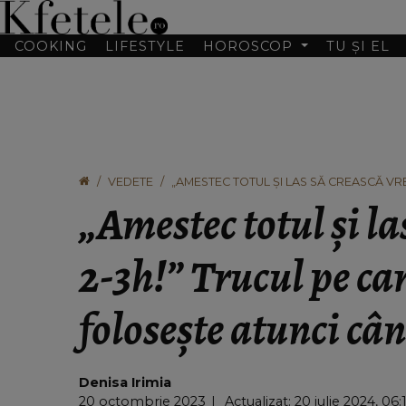
COOKING
LIFESTYLE
HOROSCOP
TU ȘI EL
VEDETE
„AMESTEC TOTUL ȘI LAS SĂ CREASCĂ VR
CÂND GĂTEȘTE PIZZA
„Amestec totul și la
2-3h!” Trucul pe ca
folosește atunci câ
Denisa Irimia
20 octombrie 2023
Actualizat: 20 iulie 2024, 06: