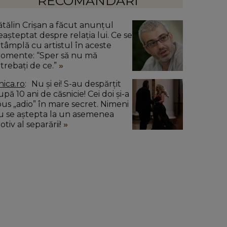
RECOMANDĂRI
ătălin Crișan a făcut anunțul
eașteptat despre relația lui. Ce se
ntâmplă cu artistul în aceste
omente: “Sper să nu mă
ntrebați de ce.”
nica.ro
Nu și ei! S-au despărțit
pă 10 ani de căsnicie! Cei doi și-a
pus „adio” în mare secret. Nimeni
u se aștepta la un asemenea
tiv al separării!