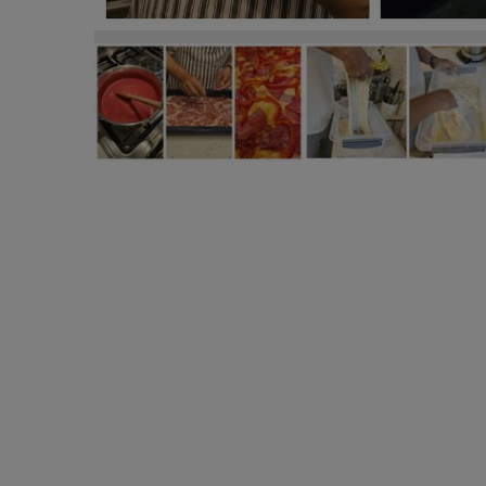
„Amestec totul și las să crească vreo 2-3h!” Trucu
pizza