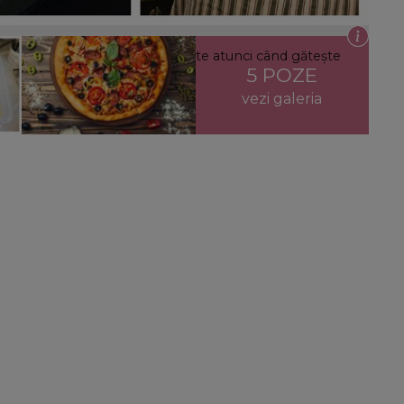
l pe care Chef Bontea îl folosește atunci când gătește
5 POZE
vezi galeria