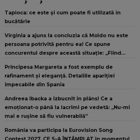
Tapioca: ce este și cum poate fi utilizată în
bucătărie
Virginia a ajuns la concluzia că Moldo nu este
persoana potrivită pentru ea! Ce spune
concurentul despre această situație: „Fiind
bărbat, poate trebuia să fac mai mulți pași.”
Principesa Margareta a fost exemplu de
rafinament și eleganță. Detaliile apariției
impecabile din Spania
Andreea Ibacka a izbucnit în plâns! Ce a
emoționat-o până la lacrimi pe vedetă: „Nu-mi
mai e rușine să fiu vulnerabilă”
România va participa la Eurovision Song
Contest 2027. CE S-A ÎNTÂMPLAT în momentul