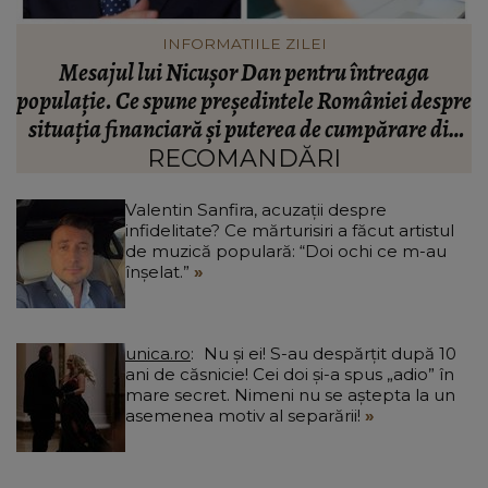
VEDETE
Valentin Sanfira, acuzații despre infidelitate? Ce
re
mărturisiri a făcut artistul de muzică populară:
m
n
“Doi ochi ce m-au înșelat.”
”
RECOMANDĂRI
Valentin Sanfira, acuzații despre
infidelitate? Ce mărturisiri a făcut artistul
de muzică populară: “Doi ochi ce m-au
înșelat.”
unica.ro
Nu și ei! S-au despărțit după 10
ani de căsnicie! Cei doi și-a spus „adio” în
mare secret. Nimeni nu se aștepta la un
asemenea motiv al separării!