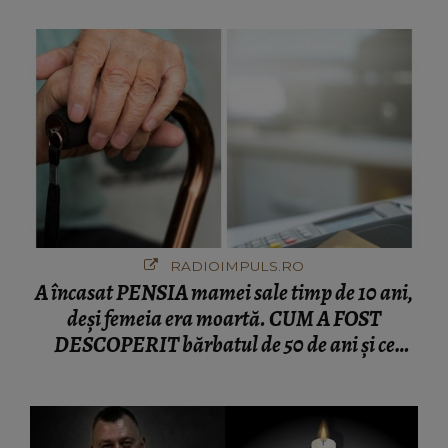
RADIOIMPULS.RO
A încasat PENSIA mamei sale timp de 10 ani,
deși femeia era moartă. CUM A FOST
DESCOPERIT bărbatul de 50 de ani și ce
afacere a deschis cu banii obținuți? SUMA E
COLOSALĂ