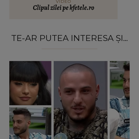
VIDEO
Clipul zilei pe kfetele.ro
TE-AR PUTEA INTERESA ȘI...