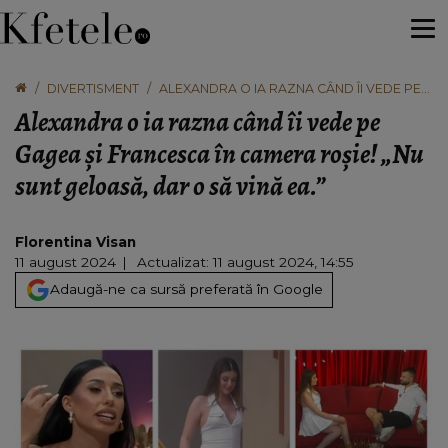
DIVERTISMENT
ALEXANDRA O IA RAZNA CÂND ÎI VEDE PE
GAGEA ȘI FRANCESCA ÎN CAMERA ROȘIE!
Alexandra o ia razna când îi vede pe
„NU SUNT GELOASĂ, DAR O SĂ VINĂ EA.”
Gagea și Francesca în camera roșie! „Nu
sunt geloasă, dar o să vină ea.”
Florentina Visan
11 august 2024
Actualizat: 11 august 2024, 14:55
Adaugă-ne ca sursă preferată în Google