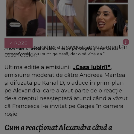
4 POZE
Reacția Alexandrei a provocat amuzament în
Alexandra o ia razna când îi vede pe Gagea și Francesca în
casa fetelor.
camera roșie! „Nu sunt geloasă, dar o să vină ea.”
Ultima ediție a emisiunii
„Casa Iubirii”
,
emisiune moderat de către Andreea Mantea
și difuzată pe Kanal D, o aduce în prim-plan
pe Alexandra, care a avut parte de o reacție
de-a dreptul neașteptată atunci când a văzut
că Francesca l-a invitat pe Gagea în camera
roșie.
Cum a reacționat Alexandra când a