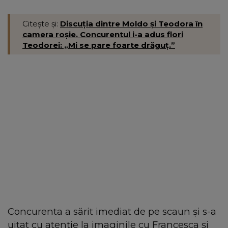
Citește și:
Discuția dintre Moldo și Teodora în
camera roșie. Concurentul i-a adus flori
Teodorei: „Mi se pare foarte drăguț.”
Concurenta a sărit imediat de pe scaun și s-a
uitat cu atenție la imaginile cu Francesca și