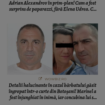
Adrian Alexandrov în prim-plan! Cum a fost
surprins de paparazzi, fără Elena Udrea. Cu
cine s-a întâlnit partenerul fostei politiciene în
București! Gestul lui...
WOWBIZ.RO
Detalii halucinante în cazul bărbatului găsit
îngropat într-o curte din Botoșani! Marinel a
fost înjunghiat în inimă, iar concubina lui se
numără printre suspecți