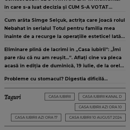
în care s-a luat decizia și CUM S-A VOTAT
revenirea în concurs: "Reprezintă un proiect
Cum arăta Simge Selçuk, actrița care joacă rolul
strategic de..."
Nebahat în serialul Totul pentru familia mea
înainte de a recurge la operațiile estetice! Iată
ce aspect fizic uluitor avea aceasta la 19 ani:
Eliminare plină de lacrimi în „Casa iubirii”: „Îmi
„Tinerețe rebelă”
pare rău că nu am reușit...”. Aflați cine va pleca
acasă în ediția de duminică, 19 iulie, de la orele
16:00 și 19:00, doar la Kanal D
Probleme cu stomacul? Digestia dificilă...
Taguri
CASA IUBIRII
CASA IUBIRII KANAL D
CASA IUBIRII AZI ORA 10
CASA IUBIRII AZI ORA 17
CASA IUBIRII 10 AUGUST 2024