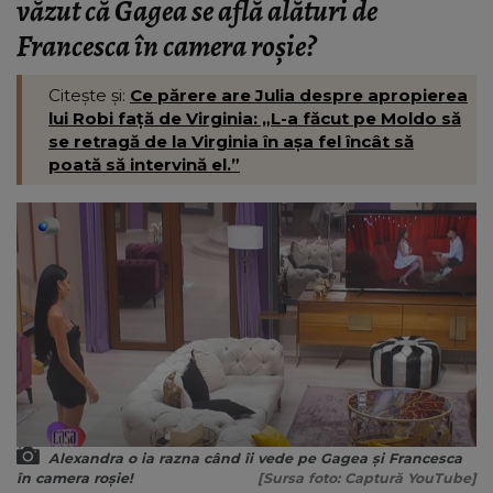
văzut că Gagea se află alături de
Francesca în camera roșie?
Citește și:
Ce părere are Julia despre apropierea
lui Robi față de Virginia: „L-a făcut pe Moldo să
se retragă de la Virginia în așa fel încât să
poată să intervină el.”
Alexandra o ia razna când îi vede pe Gagea și Francesca
în camera roșie!
[Sursa foto: Captură YouTube]