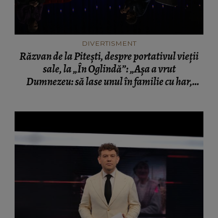
DIVERTISMENT
Răzvan de la Pitești, despre portativul vieții
sale, la „În Oglindă”: „Așa a vrut
Dumnezeu: să lase unul în familie cu har,
harul de a cânta, să poată să ofere familiei
ceea ce-i lipsește”