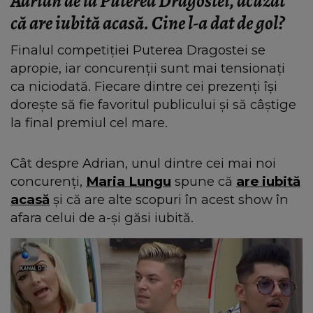
Adrian de la Puterea Dragostei, acuzat
că are iubită acasă. Cine l-a dat de gol?
Finalul competiției Puterea Dragostei se
apropie, iar concurenții sunt mai tensionați
ca niciodată. Fiecare dintre cei prezenți își
dorește să fie favoritul publicului și să câștige
la final premiul cel mare.
Cât despre Adrian, unul dintre cei mai noi
concurenți,
Maria Lungu
spune că
are iubită
acasă
și că are alte scopuri în acest show în
afara celui de a-și găsi iubită.