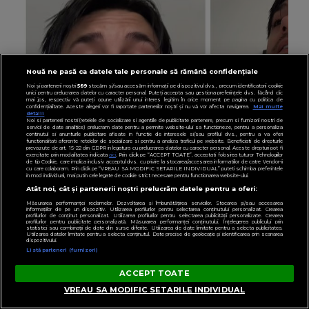
Nouă ne pasă ca datele tale personale să rămână confidențiale
Noi și partenerii noștri
589
stocăm și/sau accesăm informații pe dispozitivul dvs., precum identificatorii cookie
unici pentru prelucrarea datelor cu caracter personal. Puteți accepta sau gestiona preferințele dvs. făcând clic
mai jos, respectiv vă puteți opune utilizării unui interes legitim în orice moment pe pagina cu politica de
confidențialitate. Aceste alegeri vor fi raportate partenerilor noștri și nu vă vor afecta navigarea.
Mai multe
detalii
Noi si partenerii nostri (retelele de socializare si agentiile de publicitate partenere, precum si furnizorii nostri de
servicii de date analitice) prelucram date pentru a permite website-ului sa functioneze, pentru a personaliza
continutul si anunturile publicitare afisate in functie de interesele si/sau profilul dvs., pentru a va oferi
functionalitati aferente retelelor de socializare si pentru a analiza traficul pe website. Beneficiati de drepturile
prevazute de art. 15-22 din GDPR in legatura cu prelucrarea datelor cu caracter personal. Aceste drepturi pot fi
exercitate prin modalitatea indicata
aici
. Prin click pe “ACCEPT TOATE”, acceptati folosirea tuturor Tehnologiilor
de tip Cookie, care implica inclusiv acceptul dvs. cu privire la stocarea/accesarea informatiilor de catre Vendor-ii
cu care colaboram. Prin click pe “VREAU SA MODIFIC SETARILE INDIVIDUAL” puteti schimba preferintele
in mod individual, mai putin cele legate de cookie strict necesare pentru functionarea website-ului.
Atât noi, cât și partenerii noștri prelucrăm datele pentru a oferi:
VEDETE
Măsurarea performanței reclamelor. Dezvoltarea și îmbunătățirea serviciilor. Stocarea și/sau accesarea
informațiilor de pe un dispozitiv. Utilizarea profilurilor pentru selectarea conținutului personalizat. Crearea
Johny Romano, scos din sărite în timp ce se afla
profilurilor de conținut personalizat. Utilizarea profilurilor pentru selectarea publicității personalizate. Crearea
profilurilor pentru publicitate personalizată. Măsurarea performanței conținutului. Înțelegerea publicului prin
statistici sau combinații de date din surse diferite. Utilizarea de date limitate pentru a selecta publicitatea.
la cumpărături! Ce i-a o spus femeie după ce
Utilizarea datelor limitate pentru a selecta conținutul. Date precise de geolocație și identificarea prin scanarea
dispozitivului.
Listă parteneri (furnizori)
artistul nu i-a răspuns: “Nu bagi…”
ACCEPT TOATE
VREAU SA MODIFIC SETARILE INDIVIDUAL