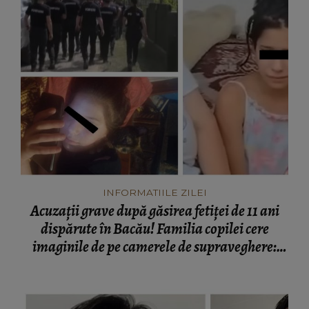
INFORMATIILE ZILEI
Acuzații grave după găsirea fetiței de 11 ani
dispărute în Bacău! Familia copilei cere
imaginile de pe camerele de supraveghere:
„Nu s-a mai dus sora mea...”