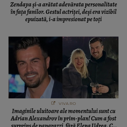
Zendaya și-a arătat adevărata personalitate
în fața fanilor. Gestul actriței, deși era vizibil
epuizată, i-a impresionat pe toți
VIVA.RO
Imaginile uluitoare ale momentului sunt cu
Adrian Alexandrov în prim-plan! Cum a fost
surprins de paparazzi, fără Elena Udrea. Cu