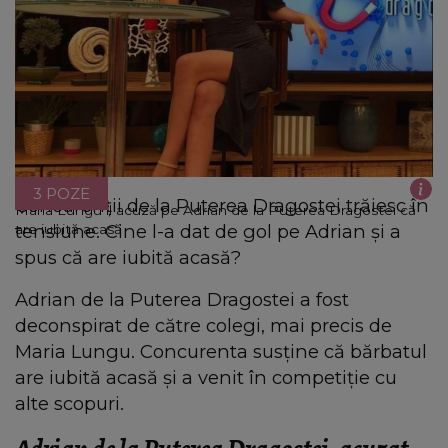
3 POZE
Concurenții de la Puterea Dragostei trăiesc în
Maria Lungu îl acuză pe Adrian de la Puterea Dragostei că
tensiune. Cine l-a dat de gol pe Adrian și a
are iubită acasă
spus că are iubită acasă?
Adrian de la Puterea Dragostei a fost
deconspirat de către colegi, mai precis de
Maria Lungu. Concurenta susține că bărbatul
are iubită acasă și a venit în competiție cu
alte scopuri.