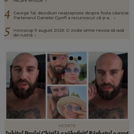
fiecare emoție
»
George Tal, dezvăluiri neașteptate despre fosta căsnicie.
Partenerul Danielei Gyorfi a recunoscut că și-a...
»
Horoscop 9 august 2026: O zodie simte nevoia să iasă
din rutină
»
HOROSCOP
ut
Horoscop 10 august 2026: O zodie trăiește intens