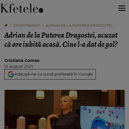
DIVERTISMENT
ADRIAN DE LA PUTEREA DRAGOSTEI,
ACUZAT CĂ ARE IUBITĂ ACASĂ. CINE L-A
Adrian de la Puterea Dragostei, acuzat
DAT DE GOL?
că are iubită acasă. Cine l-a dat de gol?
Cristiana Coman
13 august 2021
Adaugă-ne ca sursă preferată în Google