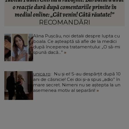
fiecare emoție
c
RECOMANDĂRI
Alina Pușcău, noi detalii despre lupta cu
boala. Ce așteaptă să afle de la medici
după începerea tratamentului: „O să-mi
spună dacă...”
unica.ro
Nu și ei! S-au despărțit după 10
ani de căsnicie! Cei doi și-a spus „adio” în
mare secret. Nimeni nu se aștepta la un
asemenea motiv al separării!