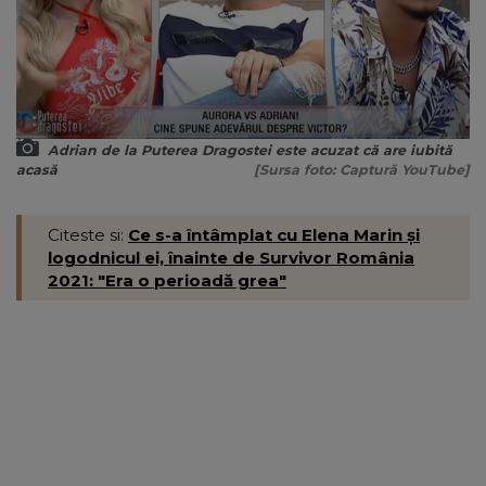
Adrian de la Puterea Dragostei este acuzat că are iubită
acasă
[Sursa foto: Captură YouTube]
Citeste si:
Ce s-a întâmplat cu Elena Marin și
logodnicul ei, înainte de Survivor România
2021: "Era o perioadă grea"