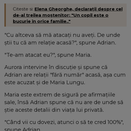
Citeste si:
Elena Gheorghe, declaraţii despre cel
de-al treilea moştenitor: "Un copil este o
bucurie în orice familie.."
"Cu altceva să mă atacați nu aveți. De unde
știi tu că am relație acasă?", spune Adrian.
"Te-am atacat eu?", spune Maria.
Aurora intervine în discuție și spune că
Adrian are relații "fără număr" acasă, așa cum
este acuzat și de Maria Lungu.
Maria este extrem de sigură pe afirmațiile
sale, însă Adrian spune că nu are de unde să
știe aceste detalii din viața lui privată.
"Când vii cu dovezi, atunci o să te cred 100%",
spune Adrian.