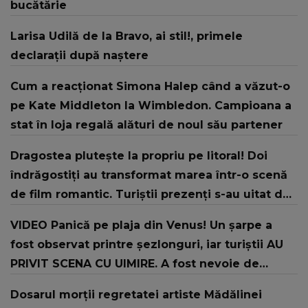
bucătărie
Larisa Udilă de la Bravo, ai stil!, primele
declarații după naștere
Cum a reacționat Simona Halep când a văzut-o
pe Kate Middleton la Wimbledon. Campioana a
stat în loja regală alături de noul său partener
Dragostea plutește la propriu pe litoral! Doi
îndrăgostiți au transformat marea într-o scenă
de film romantic. Turiștii prezenți s-au uitat de
două ori
VIDEO Panică pe plaja din Venus! Un şarpe a
fost observat printre şezlonguri, iar turiştii AU
PRIVIT SCENA CU UIMIRE. A fost nevoie de
intervenția jandarmilor: "În urma unui..."
Dosarul morții regretatei artiste Mădălinei