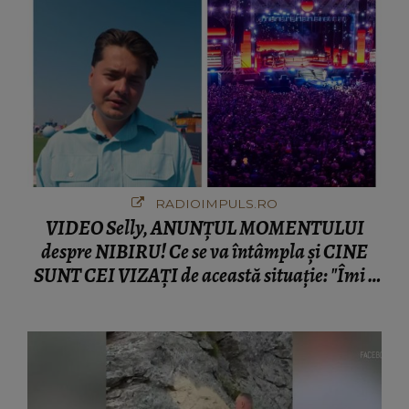
RADIOIMPULS.RO
VIDEO Selly, ANUNȚUL MOMENTULUI
despre NIBIRU! Ce se va întâmpla și CINE
SUNT CEI VIZAȚI de această situație: "Îmi e
ciudă că..."