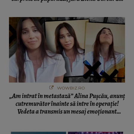
cine s-a întâlnit partenerul fostei politiciene în
București! Gestul lui...
WOWBIZ.RO
„Am intrat în metastază” Alina Pușcău, anunț
cutremurător înainte să intre în operație!
Vedeta a transmis un mesaj emoționant
fanilor