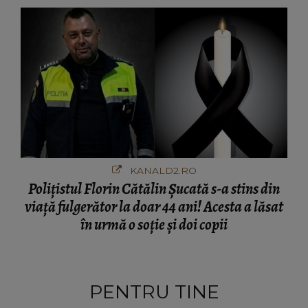
Italia și ascunsă în lada unui pat: " Îmi pare
rău că nu am reușit să fac mai mult pentru ea
și..."
KANALD2.RO
Polițistul Florin Cătălin Șucată s-a stins din
viață fulgerător la doar 44 ani! Acesta a lăsat
în urmă o soție și doi copii
PENTRU TINE