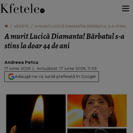
VEDETE
A MURIT LUCICĂ DIAMANTA! BĂRBATUL S-A STINS
LA DOAR 44 DE ANI
A murit Lucică Diamanta! Bărbatul s-a
stins la doar 44 de ani
Andreea Petcu
17 iunie 2026
Actualizat: 17 iunie 2026, 11:03
Adaugă-ne ca sursă preferată în Google