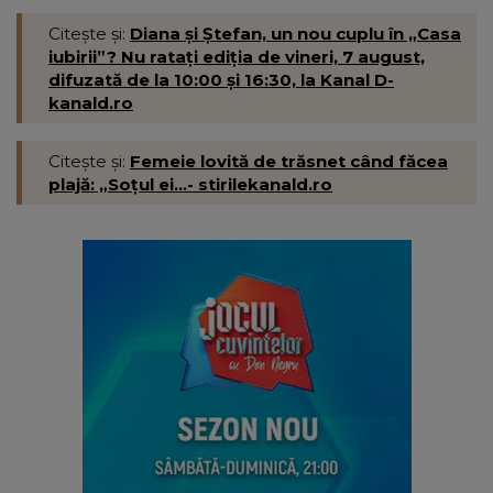
Citește și:
Diana și Ștefan, un nou cuplu în „Casa
iubirii”? Nu ratați ediția de vineri, 7 august,
difuzată de la 10:00 și 16:30, la Kanal D-
kanald.ro
Citește și:
Femeie lovită de trăsnet când făcea
plajă: „Soțul ei...- stirilekanald.ro