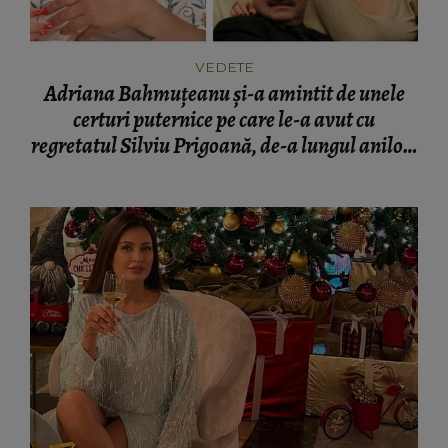
VEDETE
Adriana Bahmuțeanu și-a amintit de unele
certuri puternice pe care le-a avut cu
regretatul Silviu Prigoană, de-a lungul anilor!
"Stăteam la etajul 6., l-am aruncat pe geam!"