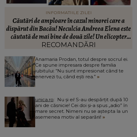
VEDETE
Peste ce anume nu ar putea trece Anamaria
te
Prodan în relație. Impresara spune lucrurilor pe
A
nume: “Nu cred că este ceea ce trebuie pentru
familie.”
RECOMANDĂRI
Anamaria Prodan, totul despre socrul ei.
Ce spune impresara despre familia
iubitului: “Nu sunt impresionat când te
enervezi tu, când ești rea.”
unica.ro
Nu și ei! S-au despărțit după 10
ani de căsnicie! Cei doi și-a spus „adio” în
mare secret. Nimeni nu se aștepta la un
asemenea motiv al separării!