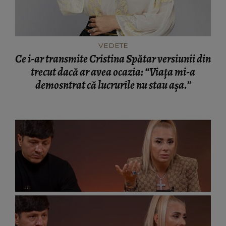
VEDETE
Ce i-ar transmite Cristina Spătar versiunii din
trecut dacă ar avea ocazia: “Viața mi-a
demosntrat că lucrurile nu stau așa.”