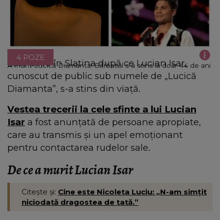
4 POZE
Este doliu în Slatina după ce Lucian Isar,
A murit Lucică Diamanta! Bărbatul s-a stins la doar 44 de ani
cunoscut de public sub numele de „Lucică
Diamanta”, s-a stins din viață.
Vestea trecerii la cele sfinte a lui Lucian
Isar
a fost anunțată de persoane apropiate,
care au transmis și un apel emoționant
pentru contactarea rudelor sale.
De ce a murit Lucian Isar
Citește și:
Cine este Nicoleta Luciu: „N-am simţit
niciodată dragostea de tată.”