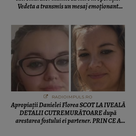
Vedeta a transmis un mesaj emoționant
fanilor
RADIOIMPULS.RO
Apropiații Danielei Florea SCOT LA IVEALĂ
DETALII CUTREMURĂTOARE după
arestarea fostului ei partener. PRIN CE A
FOST NEVOITĂ să treacă românca ucisă în