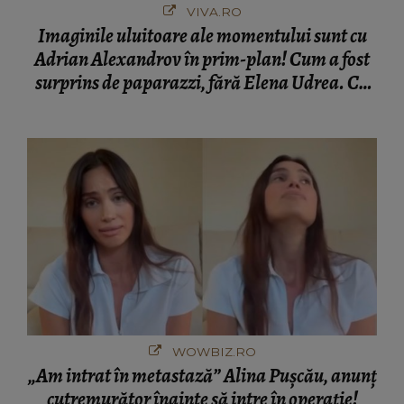
VIVA.RO
Imaginile uluitoare ale momentului sunt cu
Adrian Alexandrov în prim-plan! Cum a fost
surprins de paparazzi, fără Elena Udrea. Cu
cine s-a întâlnit partenerul fostei politiciene în
București! Gestul lui...
WOWBIZ.RO
„Am intrat în metastază” Alina Pușcău, anunț
cutremurător înainte să intre în operație!