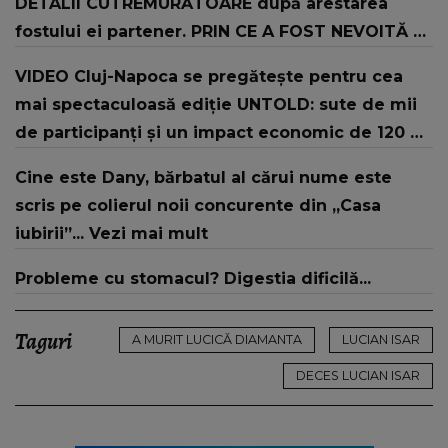
DETALII CUTREMURĂTOARE după arestarea
fostului ei partener. PRIN CE A FOST NEVOITĂ să
treacă românca ucisă în Italia și ascunsă în lada
VIDEO Cluj-Napoca se pregătește pentru cea
unui pat: " Îmi pare rău că nu am reușit să fac
mai spectaculoasă ediție UNTOLD: sute de mii
mai mult pentru ea și..."
de participanți și un impact economic de 120 de
milioane de euro
Cine este Dany, bărbatul al cărui nume este
scris pe colierul noii concurente din „Casa
iubirii”... Vezi mai mult
Probleme cu stomacul? Digestia dificilă...
Taguri
A MURIT LUCICĂ DIAMANTA
LUCIAN ISAR
DECES LUCIAN ISAR