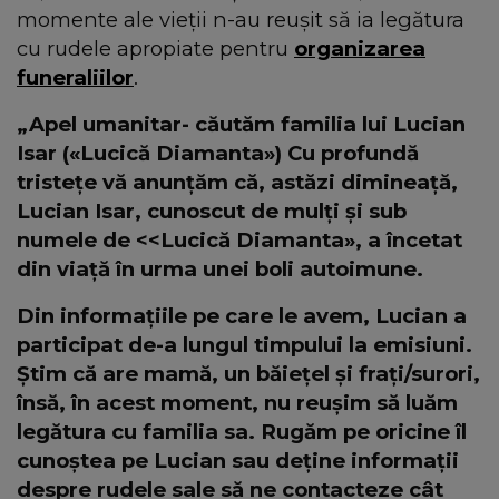
momente ale vieții n-au reușit să ia legătura
cu rudele apropiate pentru
organizarea
funeraliilor
.
„Apel umanitar- căutăm familia lui Lucian
Isar («Lucică Diamanta») Cu profundă
tristețe vă anunțăm că, astăzi dimineață,
Lucian Isar, cunoscut de mulți și sub
numele de <<Lucică Diamanta», a încetat
din viață în urma unei boli autoimune.
Din informațiile pe care le avem, Lucian a
participat de-a lungul timpului la emisiuni.
Ştim că are mamă, un băiețel și frați/surori,
însă, în acest moment, nu reușim să luăm
legătura cu familia sa. Rugăm pe oricine îl
cunoştea pe Lucian sau deține informații
despre rudele sale să ne contacteze cât