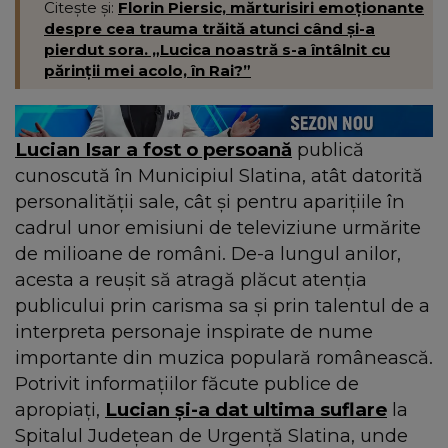
Citește și:
Florin Piersic, mărturisiri emoționante
despre cea trauma trăită atunci când și-a
pierdut sora. „Lucica noastră s-a întâlnit cu
părinții mei acolo, în Rai?”
Lucian Isar a fost o persoană
publică
cunoscută în Municipiul Slatina, atât datorită
personalității sale, cât și pentru aparițiile în
cadrul unor emisiuni de televiziune urmărite
de milioane de români. De-a lungul anilor,
acesta a reușit să atragă plăcut atenția
publicului prin carisma sa și prin talentul de a
interpreta personaje inspirate de nume
importante din muzica populară românească.
Potrivit informațiilor făcute publice de
apropiați,
Lucian și-a dat ultima suflare
la
Spitalul Județean de Urgență Slatina, unde