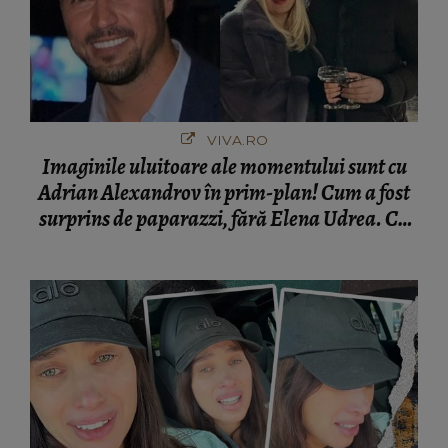
VIVA.RO
Imaginile uluitoare ale momentului sunt cu
Adrian Alexandrov în prim-plan! Cum a fost
surprins de paparazzi, fără Elena Udrea. Cu
cine s-a întâlnit partenerul fostei politiciene în
București! Gestul lui...