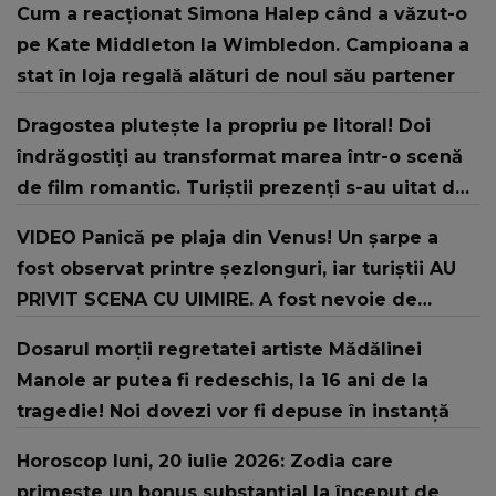
Cum a reacționat Simona Halep când a văzut-o
pe Kate Middleton la Wimbledon. Campioana a
stat în loja regală alături de noul său partener
Dragostea plutește la propriu pe litoral! Doi
îndrăgostiți au transformat marea într-o scenă
de film romantic. Turiștii prezenți s-au uitat de
două ori
VIDEO Panică pe plaja din Venus! Un şarpe a
fost observat printre şezlonguri, iar turiştii AU
PRIVIT SCENA CU UIMIRE. A fost nevoie de
intervenția jandarmilor: "În urma unui..."
Dosarul morții regretatei artiste Mădălinei
Manole ar putea fi redeschis, la 16 ani de la
tragedie! Noi dovezi vor fi depuse în instanță
Horoscop luni, 20 iulie 2026: Zodia care
primește un bonus substanțial la început de