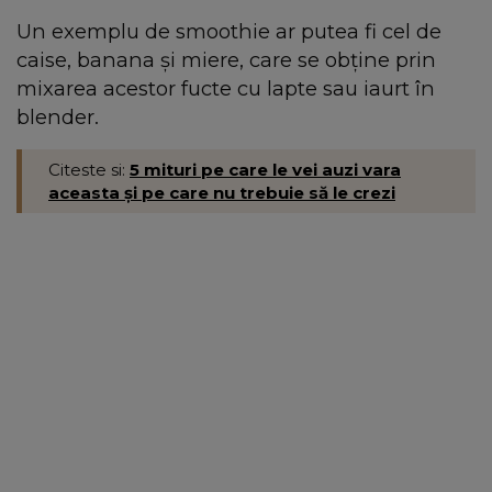
Un exemplu de smoothie ar putea fi cel de
caise, banana și miere, care se obține prin
mixarea acestor fucte cu lapte sau iaurt în
blender.
Citeste si:
5 mituri pe care le vei auzi vara
aceasta și pe care nu trebuie să le crezi