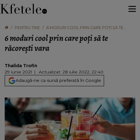
PENTRU TINE
6 MODURI COOL PRIN CARE POȚI SĂ TE
RĂCOREȘTI VARA
6 moduri cool prin care poți să te
răcorești vara
Thalida Trofin
29 iunie 2021
Actualizat: 28 iulie 2022, 22:40
Adaugă-ne ca sursă preferată în Google