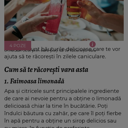
4 POZE
Iată care sunt băuturile delicioase care te vor
6 moduri cool prin care poți să te răcorești vara
ajuta să te răcorești în zilele caniculare.
Cum să te răcorești vara asta
1.
Faimoasa limonadă
Apa și citricele sunt principalele ingrediente
de care ai nevoie pentru a obține o limonadă
delicioasă chiar la tine în bucătărie. Poți
îndulci băutura cu zahăr, pe care îl poți fierbe
în apă pentru a obține un sirop delicios sau