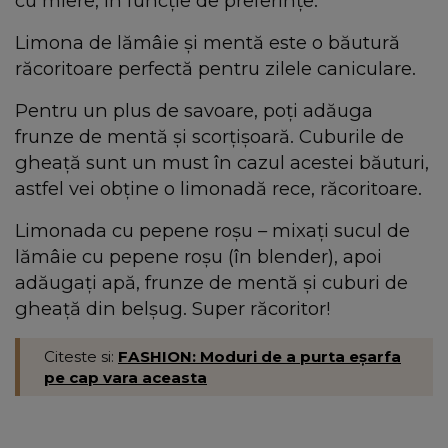
cu miere, în funcție de preferințe.
Limona de lămâie și mentă este o băutură
răcoritoare perfectă pentru zilele caniculare.
Pentru un plus de savoare, poți adăuga
frunze de mentă și scorțișoară. Cuburile de
gheață sunt un must în cazul acestei băuturi,
astfel vei obține o limonadă rece, răcoritoare.
Limonada cu pepene roșu – mixați sucul de
lămâie cu pepene roșu (în blender), apoi
adăugați apă, frunze de mentă și cuburi de
gheață din belșug. Super răcoritor!
Citeste si:
FASHION: Moduri de a purta eșarfa
pe cap vara aceasta