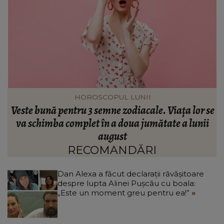
HOROSCOPUL LUNII
e
Veste bună pentru 3 semne zodiacale. Viața lor se
t
va schimba complet în a doua jumătate a lunii
august
RECOMANDĂRI
Dan Alexa a făcut declarații răvășitoare
despre lupta Alinei Pușcău cu boala:
„Este un moment greu pentru ea!”