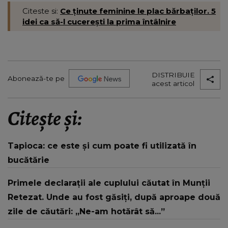
Citeste si:
Ce ținute feminine le plac bărbaților. 5
idei ca să-l cucerești la prima întâlnire
DISTRIBUIE
Abonează-te pe
acest articol
Citește și:
Tapioca: ce este și cum poate fi utilizată în
bucătărie
Primele declarații ale cuplului căutat în Munții
Retezat. Unde au fost găsiți, după aproape două
zile de căutări: „Ne-am hotărât să...”