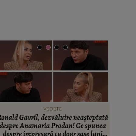
VEDETE
onald Gavril, dezvăluire neașteptată
BREAKING
despre Anamaria Prodan! Ce spunea
Tatăl fo
despre impresară cu doar șase luni