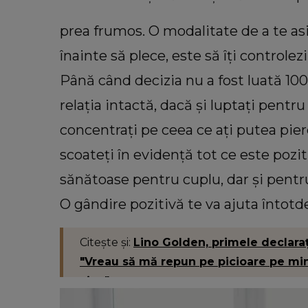
anunțul: „Partea de deasupra z
afectate va fi...”
prea frumos. O modalitate de a te asi
înainte să plece, este să îți controlezi
Până când decizia nu a fost luată 100
relația intactă, dacă și luptați pentru
concentrați pe ceea ce ați putea pier
scoateți în evidență tot ce este poziti
sănătoase pentru cuplu, dar și pentru
O gândire pozitivă te va ajuta întotde
Citește și:
Lino Golden, primele declarați
"Vreau să mă repun pe picioare pe mine
aia..."