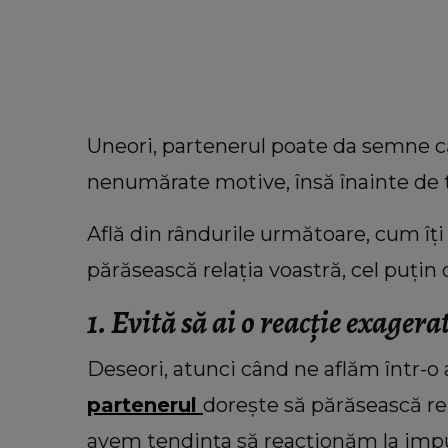
Uneori, partenerul poate da semne că 
nenumărate motive, însă înainte de to
Află din rândurile următoare, cum îț
părăsească relația voastră, cel puțin
1. Evită să ai o reacție exagera
INFORMATIILE ZILEI
Deseori, atunci când ne aflăm într-o 
Când vor putea intra locatarii în 
partenerul
dorește să părăsească rel
din Rahova, la aproape 10 luni 
explozie. Ciprian Ciucu a făc
avem tendința să reacționăm la impul