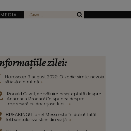
IMEDIA
nformațiile zilei:
Horoscop 9 august 2026: O zodie simte nevoia
să iasă din rutină
»
Ronald Gavril, dezvăluire neașteptată despre
Anamaria Prodan! Ce spunea despre
impresară cu doar șase luni...
»
BREAKING! Lionel Messi este în doliu! Tatăl
fotbalistului s-a stins din viață!
»