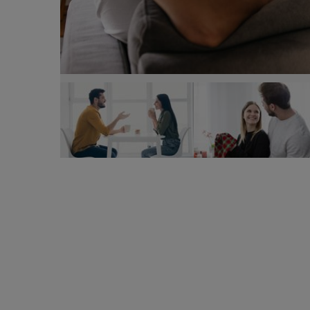
5 moduri de a face un bărbat să se răzgândească, 