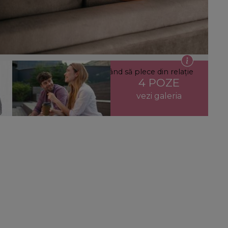
atunci când spune că are de gând să plece din relație
4 POZE
vezi galeria