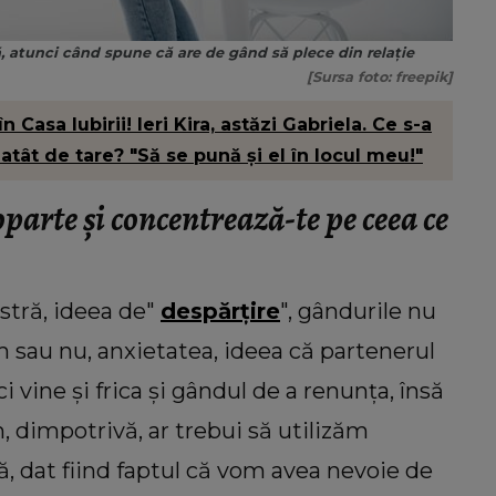
, atunci când spune că are de gând să plece din relație
[Sursa foto: freepik]
 Casa Iubirii! Ieri Kira, astăzi Gabriela. Ce s-a
atât de tare? "Să se pună și el în locul meu!"
parte și concentrează-te pe ceea ce
stră, ideea de"
despărțire
", gândurile nu
em sau nu, anxietatea, ideea că partenerul
i vine și frica și gândul de a renunța, însă
, dimpotrivă, ar trebui să utilizăm
ă, dat fiind faptul că vom avea nevoie de