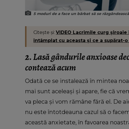
5 moduri de a face un bărbat să se răzgândească
Citește și:
VIDEO Lacrimile curg șiroaie în
întâmplat cu aceasta și ce a supărat-o 
2. Lasă gândurile anxioase deo
contează acum
Odată ce se instalează în mintea noa
mai sunt aceleași și apare, fie că vr
va pleca și vom rămâne fără el. De aic
nu este întotdeauna cazul să o facem
această anxietate, în favoarea noastr