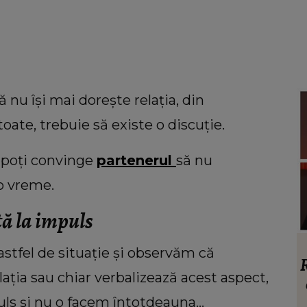
nu își mai dorește relația, din
ate, trebuie să existe o discuție.
i poți convinge
partenerul
să nu
 o vreme.
tă la impuls
HOROSCOP
astfel de situație și observăm că
blocul
Horoscop 9 august 2026: O zodie simte
R
ația sau chiar verbalizează acest aspect,
de la
nevoia să iasă din rutină
ut
s și nu o facem întotdeauna...