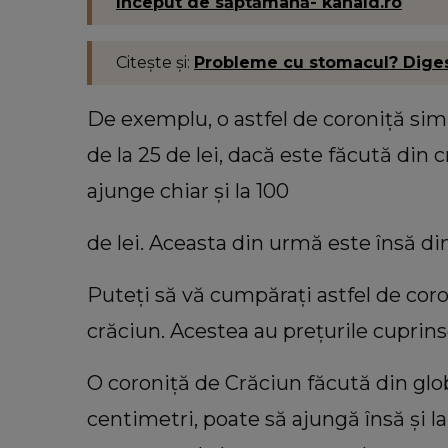
început de săptămână- kanald.ro
Citește și:
Probleme cu stomacul? Digestia
De exemplu, o astfel de coroniță sim
de la 25 de lei, dacă este făcută din
ajunge chiar și la 100
de lei. Aceasta din urmă este însă di
Puteți să vă cumpărați astfel de cor
crăciun. Acestea au prețurile cuprinse
O coroniță de Crăciun făcută din glo
centimetri, poate să ajungă însă și 