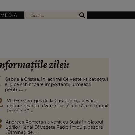
IMEDIA
nformațiile zilei:
Gabriela Cristea, în lacrimi! Ce veste i-a dat soțul
ei și ce schimbare importantă urmează
pentru...
»
VIDEO Georges de la Casa iubirii, adevărul
despre relația cu Veronica: „Cred că ar fi bubuit
în online.”
»
Andreea Remețan a venit cu Sushi în platoul
Știrilor Kanal D! Vedeta Radio Impuls, despre
„Dimineți de...
»