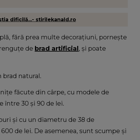
 dificilă...- stirilekanald.ro
plă, fără prea multe decorațiuni, pornește
 crenguțe de
brad artificial
, și poate
n brad natural.
onițe făcute din cârpe, cu modele de
 între 30 și 90 de lei.
buri și cu un diametru de 38 de
la 600 de lei. De asemenea, sunt scumpe și