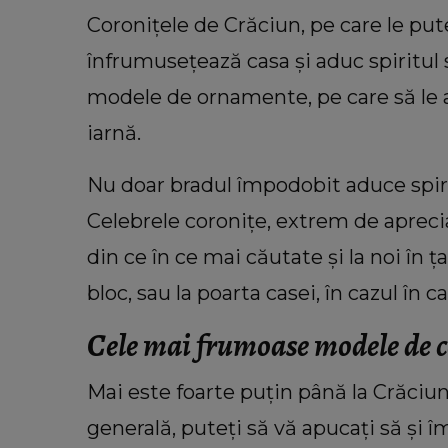
Coronițele de Crăciun, pe care le put
înfrumusețează casa și aduc spiritul 
modele de ornamente, pe care să le ac
iarnă.
Nu doar bradul împodobit aduce spir
Celebrele coronițe, extrem de apreci
VEDETE
din ce în ce mai căutate și la noi în ț
Adrian Ropotan, șoc după șoc în 
săptămână. După accidentul pri
bloc, sau la poarta casei, în cazul în ca
a trecut, familia i-a dat vest
Cele mai frumoase modele de c
neașteptată despre soția lui: “Des
avansată.”
Mai este foarte puțin până la Crăciun
generală, puteți să vă apucați să și î