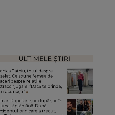
ULTIMELE ȘTIRI
onica Tatoiu, totul despre
nșelat. Ce spune femeia de
aceri despre relațiile
xtraconjugale: “Dacă te prinde,
u recunoști!”
drian Ropotan, șoc după șoc în
ltima săptămână. După
ccidentul prin care a trecut,