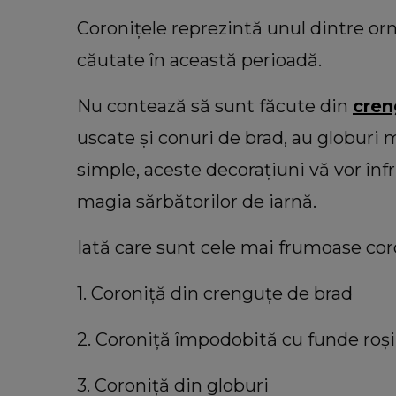
Coronițele reprezintă unul dintre or
căutate în această perioadă.
Nu contează să sunt făcute din
cren
uscate și conuri de brad, au globuri 
simple, aceste decorațiuni vă vor în
magia sărbătorilor de iarnă.
Iată care sunt cele mai frumoase cor
1. Coroniță din crenguțe de brad
2. Coroniță împodobită cu funde roșii
3. Coroniță din globuri