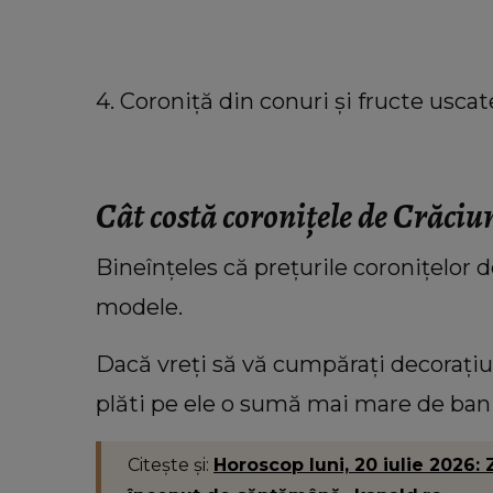
4. Coroniță din conuri și fructe uscat
Cât costă coronițele de Crăciu
Bineînțeles că prețurile coronițelor d
modele.
Dacă vreți să vă cumpărați decorațiun
plăti pe ele o sumă mai mare de bani
Citește și:
Horoscop luni, 20 iulie 2026: