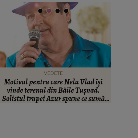
VEDETE
Motivul pentru care Nelu Vlad își
Monica T
vinde terenul din Băile Tușnad.
spune fem
Solistul trupei Azur spune ce sumă
extraco
rebuie să scoată doritorii din buzunar:
“Eram foarte mândru.”