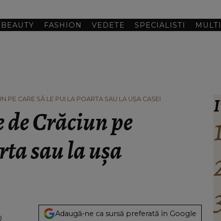
BEAUTY
FASHION
VEDETE
SPECIALISTI
MULT
I
 PE CARE SĂ LE PUI LA POARTA SAU LA UȘA CASEI
e de Crăciun pe
arta sau la ușa
Adaugă-ne ca sursă preferată în Google
0