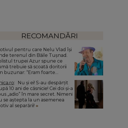
RECOMANDĂRI
otivul pentru care Nelu Vlad își
inde terenul din Băile Tușnad.
olistul trupei Azur spune ce
umă trebuie să scoată doritorii
in buzunar: “Eram foarte
ândru.”
nica.ro
Nu și ei! S-au despărțit
pă 10 ani de căsnicie! Cei doi și-a
pus „adio” în mare secret. Nimeni
u se aștepta la un asemenea
tiv al separării!