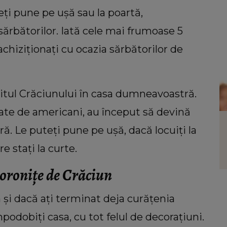
eți pune pe ușă sau la poartă,
sărbătorilor. Iată cele mai frumoase 5
hiziționați cu ocazia sărbătorilor de
itul Crăciunului în casa dumneavoastră.
ate de americani, au început să devină
VEDETE
ară. Le puteți pune pe ușă, dacă locuiți la
ultima
Mariana Ionescu Căpitănescu, despre
n care
decizia de a pleca în Canada și cum l-a
re stați la curte.
ea
cunoscut pe soțul cu care este de 30 de
oronițe de Crăciun
tul de
ani: “Eram foarte dezamăgită.”
t
 și dacă ați terminat deja curățenia
mpodobiți casa, cu tot felul de decorațiuni.