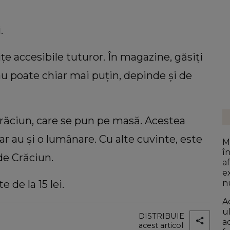
i.
e accesibile tuturor. În magazine, găsiți
au poate chiar mai puțin, depinde și de
Crăciun, care se pun pe masă. Acestea
ar au și o lumânare. Cu alte cuvinte, este
M
î
de Crăciun.
af
e
n
e de la 15 lei.
A
u
DISTRIBUIE
a
acest articol