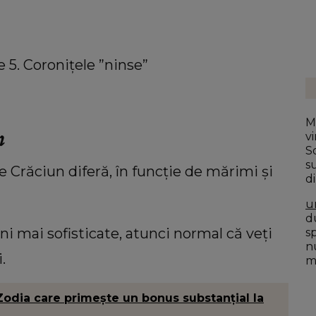
e 5. Coronițele ”ninse”
M
n
v
S
s
e Crăciun diferă, în funcție de mărimi și
d
m
u
du
i mai sofisticate, atunci normal că veți
s
n
.
mo
 Zodia care primește un bonus substanțial la