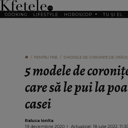
COOKING
LIFESTYLE
HOROSCOP
TU ȘI EL
PENTRU TINE
5 MODELE DE CORONIȚE DE CRĂCIUN
5 modele de coroniț
care să le pui la po
casei
Raluca Ionita
19 decembrie 2020
Actualizat: 18 iulie 2022, 11:3