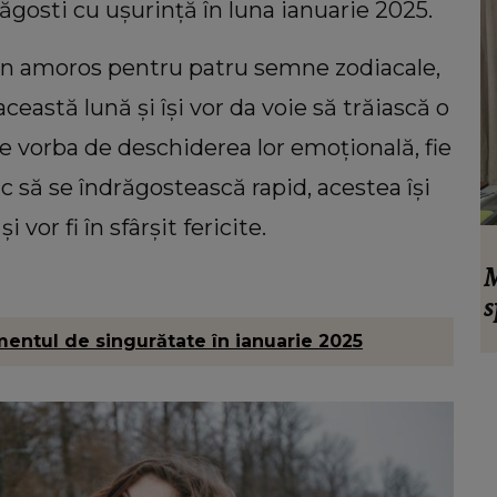
ăgosti cu ușurință în luna ianuarie 2025.
an amoros pentru patru semne zodiacale,
ceastă lună și își vor da voie să trăiască o
e vorba de deschiderea lor emoțională, fie
fac să se îndrăgostească rapid, acestea își
vor fi în sfârșit fericite.
VEDETE
d își
Monica Tatoiu, totul despre înșelat. Ce
nad.
spune femeia de afaceri despre relațiile
e sumă
extraconjugale: “Dacă te prinde, nu
mentul de singurătate în ianuarie 2025
buzunar:
recunoști!”