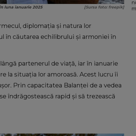
n
în luna ianuarie 2025
[Sursa foto: freepik]
mo
mecul, diplomația și natura lor
l în căutarea echilibrului și armoniei în
ângă partenerul de viață, iar în ianuarie
e la situația lor amoroasă. Acest lucru îi
șor. Prin capacitatea Balanței de a vedea
se îndrăgostească rapid și să trezească