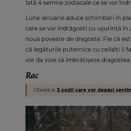
Iată 4 semne zodiacale ce se vor îndr
Luna ianuarie aduce schimbări în pl
care se vor îndrăgosti cu ușurință în a
nouă poveste de dragoste. Fie că est
că legăturile puternice cu ceilalți îi 
vor da voie să îmbrățișeze dragostea și 
P
VEDETE
6: O zodie va
Motivul pentru care Nelu Vla
Rac
i de făcut
vinde terenul din Băile Tuș
Solistul trupei Azur spune c
Citește și:
3 zodii care vor depăși senti
trebuie să scoată doritorii din 
“Eram foarte mândru.”