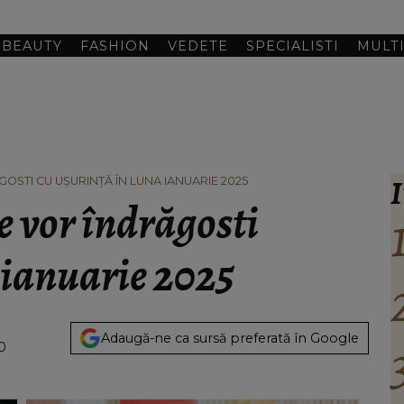
BEAUTY
FASHION
VEDETE
SPECIALISTI
MULT
I
OSTI CU UȘURINȚĂ ÎN LUNA IANUARIE 2025
e vor îndrăgosti
 ianuarie 2025
Adaugă-ne ca sursă preferată în Google
00