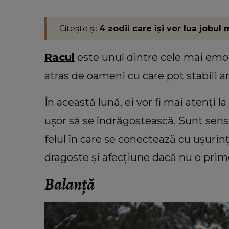
Citește și:
4 zodii care își vor lua jobul 
Racul
este unul dintre cele mai emoț
atras de oameni cu care pot stabili 
În această lună, ei vor fi mai atenți la
ușor să se îndrăgostească. Sunt sensi
felul în care se conectează cu ușurin
dragoste și afecțiune dacă nu o prim
Balanță