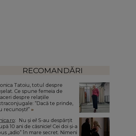
RECOMANDĂRI
onica Tatoiu, totul despre
nșelat. Ce spune femeia de
aceri despre relațiile
xtraconjugale: “Dacă te prinde,
u recunoști!”
nica.ro
Nu și ei! S-au despărțit
pă 10 ani de căsnicie! Cei doi și-a
pus „adio” în mare secret. Nimeni