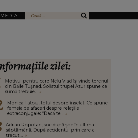
IMEDIA
nformațiile zilei:
Motivul pentru care Nelu Vlad își vinde terenul
din Băile Tușnad. Solistul trupei Azur spune ce
sumă trebuie...
»
Monica Tatoiu, totul despre înșelat. Ce spune
femeia de afaceri despre relațiile
extraconjugale: “Dacă te...
»
Adrian Ropotan, șoc după șoc în ultima
săptămână. După accidentul prin care a
trecut,...
»