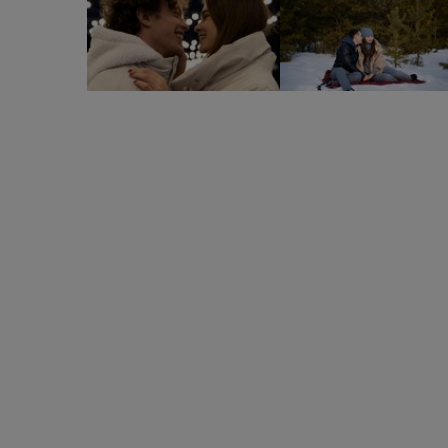
4 semne zodiacale se vor îndrăgosti cu ușurință în