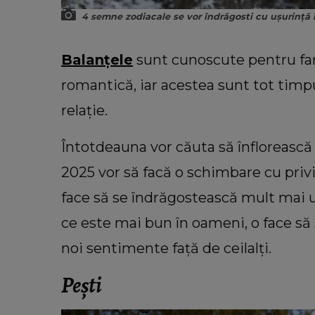
4 semne zodiacale se vor îndrăgosti cu ușurință 
Balanțele
sunt cunoscute pentru far
romantică, iar acestea sunt tot timpu
relație.
Întotdeauna vor căuta să înflorească l
2025 vor să facă o schimbare cu privir
face să se îndrăgostească mult mai u
ce este mai bun în oameni, o face să 
noi sentimente față de ceilalți.
Pești