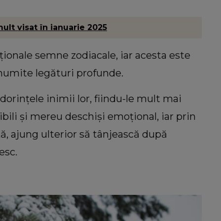
mult visat în ianuarie 2025
ionale semne zodiacale, iar acesta este
anumite legături profunde.
 dorințele inimii lor, fiindu-le mult mai
bili și mereu deschiși emoțional, iar prin
ță, ajung ulterior să tânjească după
esc.