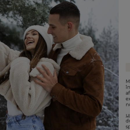
M
î
af
e
n
u
du
s