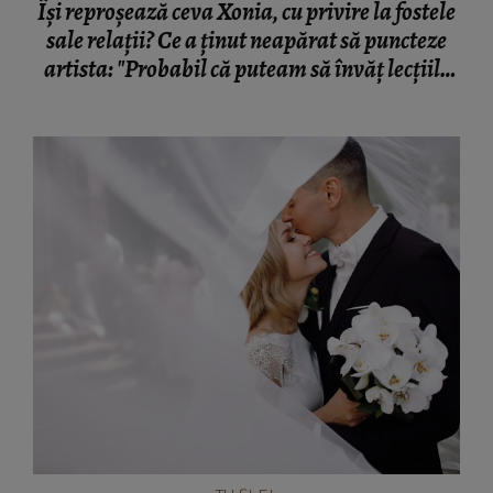
Își reproșează ceva Xonia, cu privire la fostele
sale relații? Ce a ținut neapărat să puncteze
artista: "Probabil că puteam să învăț lecțiile
mai repede… da, asta pot să zic!"