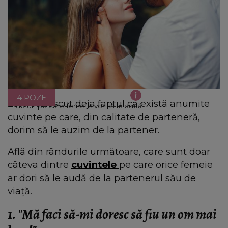
4 POZE
Este cunoscut deja faptul că există anumite
4 lucruri pe care femeile vor să le audă
cuvinte pe care, din calitate de parteneră,
dorim să le auzim de la partener.
Află din rândurile următoare, care sunt doar
câteva dintre
cuvintele
pe care orice femeie
ar dori să le audă de la partenerul său de
viață.
1. "Mă faci să-mi doresc să fiu un om mai