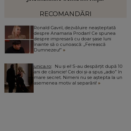
Ciucu a făcut anunțul: „Partea de deasupra zonei
d
afectate va fi...”
RECOMANDĂRI
Ronald Gavril, dezvăluire neașteptată
despre Anamaria Prodan! Ce spunea
despre impresară cu doar șase luni
înainte să o cunoască: „Ferească
Dumnezeu!”
unica.ro
Nu și ei! S-au despărțit după 10
ani de căsnicie! Cei doi și-a spus „adio” în
mare secret. Nimeni nu se aștepta la un
asemenea motiv al separării!