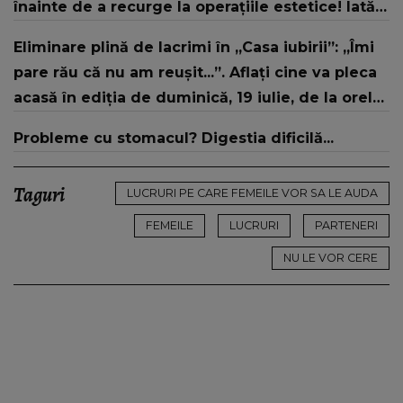
înainte de a recurge la operațiile estetice! Iată
ce aspect fizic uluitor avea aceasta la 19 ani:
Eliminare plină de lacrimi în „Casa iubirii”: „Îmi
„Tinerețe rebelă”
pare rău că nu am reușit...”. Aflați cine va pleca
acasă în ediția de duminică, 19 iulie, de la orele
16:00 și 19:00, doar la Kanal D
Probleme cu stomacul? Digestia dificilă...
Taguri
LUCRURI PE CARE FEMEILE VOR SA LE AUDA
FEMEILE
LUCRURI
PARTENERI
NU LE VOR CERE