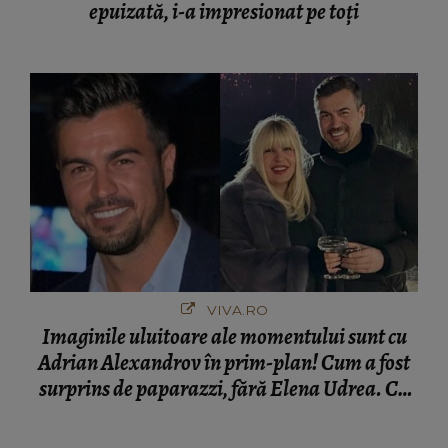
epuizată, i-a impresionat pe toți
VIVA.RO
Imaginile uluitoare ale momentului sunt cu
Adrian Alexandrov în prim-plan! Cum a fost
surprins de paparazzi, fără Elena Udrea. Cu
cine s-a întâlnit partenerul fostei politiciene în
București! Gestul lui...