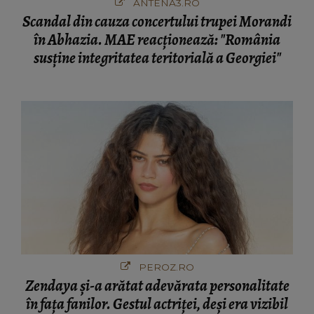
ANTENA3.RO
Scandal din cauza concertului trupei Morandi
în Abhazia. MAE reacționează: "România
susține integritatea teritorială a Georgiei"
PEROZ.RO
Zendaya și-a arătat adevărata personalitate
în fața fanilor. Gestul actriței, deși era vizibil