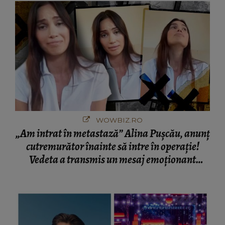
WOWBIZ.RO
„Am intrat în metastază” Alina Pușcău, anunț
cutremurător înainte să intre în operație!
Vedeta a transmis un mesaj emoționant
fanilor