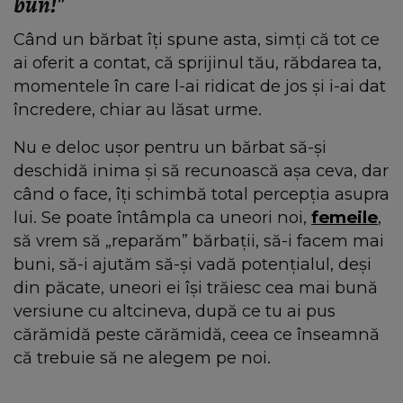
bun!"
Când un bărbat îți spune asta, simți că tot ce
ai oferit a contat, că sprijinul tău, răbdarea ta,
momentele în care l-ai ridicat de jos și i-ai dat
încredere, chiar au lăsat urme.
Nu e deloc ușor pentru un bărbat să-și
deschidă inima și să recunoască așa ceva, dar
când o face, îți schimbă total percepția asupra
lui. Se poate întâmpla ca uneori noi,
femeile
,
să vrem să „reparăm” bărbații, să-i facem mai
buni, să-i ajutăm să-și vadă potențialul, deși
din păcate, uneori ei își trăiesc cea mai bună
versiune cu altcineva, după ce tu ai pus
cărămidă peste cărămidă, ceea ce înseamnă
că trebuie să ne alegem pe noi.