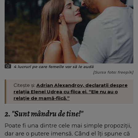
4 lucruri pe care femeile vor să le audă
[Sursa foto: freepik]
Citește și:
Adrian Alexandrov, declarații despre
relația Elenei Udrea cu fiica ei. “Ele nu au o
relație de mamă-fiică.”
2. "Sunt mândru de tine!"
Poate fi una dintre cele mai simple propoziții,
dar are o putere imensă. Când el îți spune că