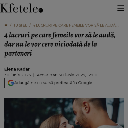
TU ȘI EL
4 LUCRURI PE CARE FEMEILE VOR SĂ LE AUDĂ,
DAR NU LE VOR CERE NICIODATĂ DE LA
4 lucruri pe care femeile vor să le audă,
PARTENERI
dar nu le vor cere niciodată de la
parteneri
Elena Kadar
30 iunie 2025
Actualizat: 30 iunie 2025, 12:00
Adaugă-ne ca sursă preferată în Google