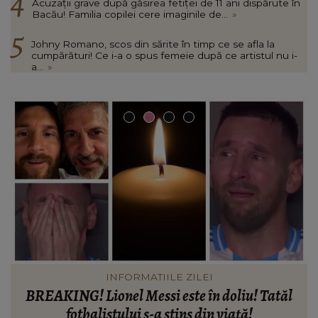
Acuzații grave după găsirea fetiței de 11 ani dispărute în
Bacău! Familia copilei cere imaginile de...
»
Johny Romano, scos din sărite în timp ce se afla la
cumpărături! Ce i-a o spus femeie după ce artistul nu i-
a...
»
INFORMATIILE ZILEI
Când vor putea intra locatarii în blocul din
Rahova, la aproape 10 luni de la explozie. Ciprian
d