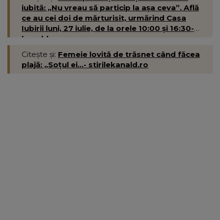
iubită: „Nu vreau să particip la așa ceva”. Află
ce au cei doi de mărturisit, urmărind Casa
Iubirii luni, 27 iulie, de la orele 10:00 și 16:30-
kanald.ro
Citește și:
Femeie lovită de trăsnet când făcea
plajă: „Soțul ei...- stirilekanald.ro