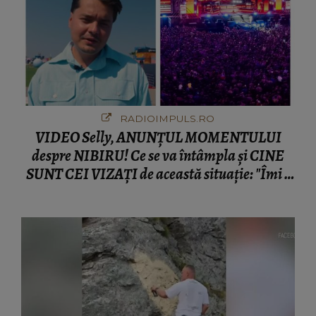
RADIOIMPULS.RO
VIDEO Selly, ANUNȚUL MOMENTULUI
despre NIBIRU! Ce se va întâmpla și CINE
SUNT CEI VIZAȚI de această situație: "Îmi e
ciudă că..."