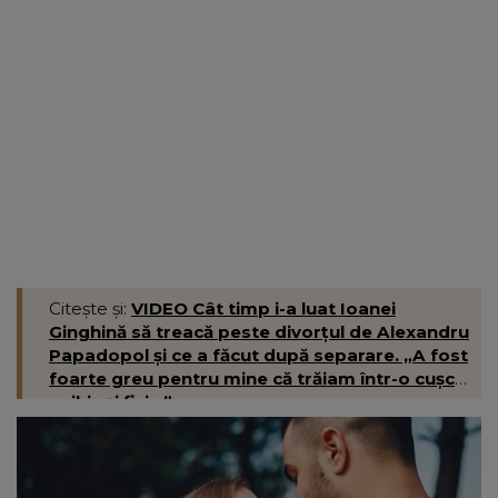
Citește și:
VIDEO Cât timp i-a luat Ioanei
Ginghină să treacă peste divorțul de Alexandru
Papadopol și ce a făcut după separare. „A fost
foarte greu pentru mine că trăiam într-o cușcă
psihic și fizic.”