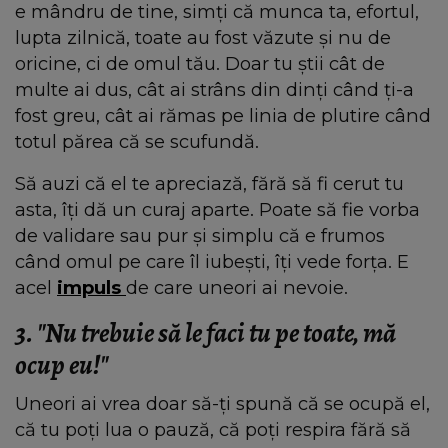
e mândru de tine, simți că munca ta, efortul,
lupta zilnică, toate au fost văzute și nu de
oricine, ci de omul tău. Doar tu știi cât de
multe ai dus, cât ai strâns din dinți când ți-a
fost greu, cât ai rămas pe linia de plutire când
totul părea că se scufundă.
Să auzi că el te apreciază, fără să fi cerut tu
asta, îți dă un curaj aparte. Poate să fie vorba
de validare sau pur și simplu că e frumos
când omul pe care îl iubești, îți vede forța. E
acel
impuls
de care uneori ai nevoie.
3. "Nu trebuie să le faci tu pe toate, mă
ocup eu!"
Uneori ai vrea doar să-ți spună că se ocupă el,
că tu poți lua o pauză, că poți respira fără să