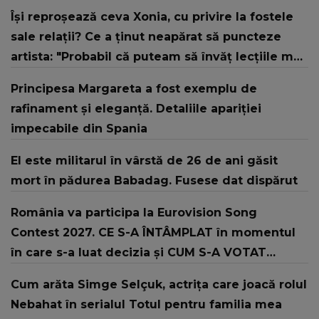
Își reproșează ceva Xonia, cu privire la fostele
sale relații? Ce a ținut neapărat să puncteze
artista: "Probabil că puteam să învăț lecțiile mai
repede… da, asta pot să zic!"
Principesa Margareta a fost exemplu de
rafinament și eleganță. Detaliile apariției
impecabile din Spania
El este militarul în vârstă de 26 de ani găsit
mort în pădurea Babadag. Fusese dat dispărut
România va participa la Eurovision Song
Contest 2027. CE S-A ÎNTÂMPLAT în momentul
în care s-a luat decizia și CUM S-A VOTAT
revenirea în concurs: "Reprezintă un proiect
Cum arăta Simge Selçuk, actrița care joacă rolul
strategic de..."
Nebahat în serialul Totul pentru familia mea