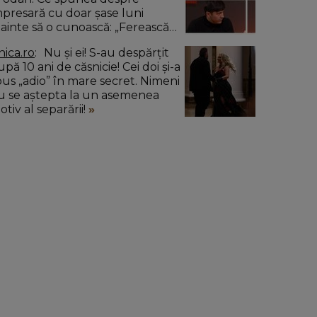
mpresară cu doar șase luni
nainte să o cunoască: „Ferească
umnezeu!”
nica.ro
Nu și ei! S-au despărțit
pă 10 ani de căsnicie! Cei doi și-a
pus „adio” în mare secret. Nimeni
u se aștepta la un asemenea
tiv al separării!