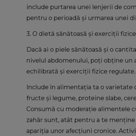
include purtarea unei lenjerii de comp
pentru o perioadă și urmarea unei die
3. O dietă sănătoasă și exerciții fizic
Dacă ai o piele sănătoasă și o canti
nivelul abdomenului, poți obține un 
echilibrată și exerciții fizice regulate.
Include în alimentația ta o varietat
fructe și legume, proteine slabe, cer
Consumă cu moderație alimentele cu 
zahăr sunt, atât pentru a te menține 
apariția unor afecțiuni cronice. Activi