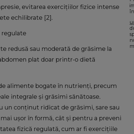
i
resie, evitarea exercițiilor fizice intense
î
te echilibrate [2].
D
u
du
e regulate
s
n
mo
tate redusă sau moderată de grăsime la
abdomen plat doar printr-o dietă
e de alimente bogate în nutrienți, precum
eale integrale și grăsimi sănătoase.
un conținut ridicat de grăsimi, sare sau
mai ușor în formă, cât și pentru a preveni
tatea fizică regulată, cum ar fi exercițiile