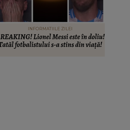
INFORMATIILE ZILEI
REAKING! Lionel Messi este în doliu!
Când vor 
Tatăl fotbalistului s-a stins din viață!
din Rah
expl
anunțu