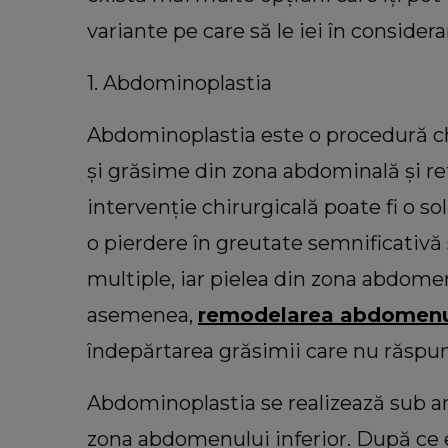
variante pe care să le iei în considera
1. Abdominoplastia
INFORMATIILE ZILEI
Acuzații grave după găsirea feti
Abdominoplastia este o procedură chi
11 ani dispărute în Bacău! Fam
și grăsime din zona abdominală și re
copilei cere imaginile de pe camer
supraveghere: „Nu s-a mai dus 
intervenție chirurgicală poate fi o sol
mea...”
o pierdere în greutate semnificativă s
multiple, iar pielea din zona abdome
asemenea,
remodelarea abdomenul
îndepărtarea grăsimii care nu răspunde
Abdominoplastia se realizează sub ane
zona abdomenului inferior. După ce e