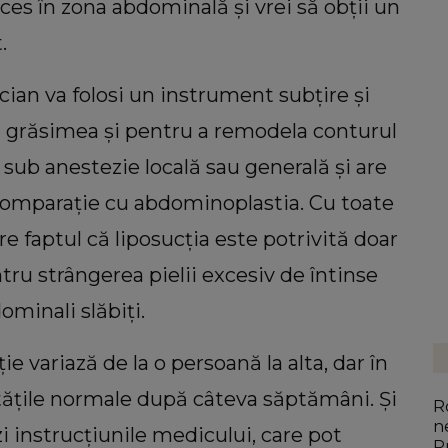
es în zona abdominală și vrei să obții un
.
ician va folosi un instrument subțire și
ra grăsimea și pentru a remodela conturul
 sub anestezie locală sau generală și are
comparație cu abdominoplastia. Cu toate
e faptul că liposucția este potrivită doar
tru strângerea pielii excesiv de întinse
minali slăbiți.
 variază de la o persoană la alta, dar în
vitățile normale după câteva săptămâni. Și
R
n
i instrucțiunile medicului, care pot
P