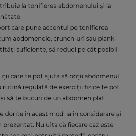
ontribuie la tonifierea abdomenului și la
ănătate.
ort care pune accentul pe tonifierea
ecum abdomenele, crunch-uri sau plank-
ități suficiente, să reduci pe cât posibil
ții care te pot ajuta să obții abdomenul
o rutină regulată de exerciții fizice te pot
 și să te bucuri de un abdomen plat.
e dorite în acest mod, ia în considerare și
m prezentat. Nu uita că fiecare caz este
e este cea mai potrivită metodă pentru