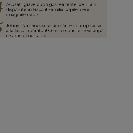
Acuzații grave după găsirea fetiței de 11 ani
dispărute în Bacău! Familia copilei cere
imaginile de...
»
Johny Romano, scos din sărite în timp ce se
afla la cumpărături! Ce i-a o spus femeie după
ce artistul nu i-a...
»