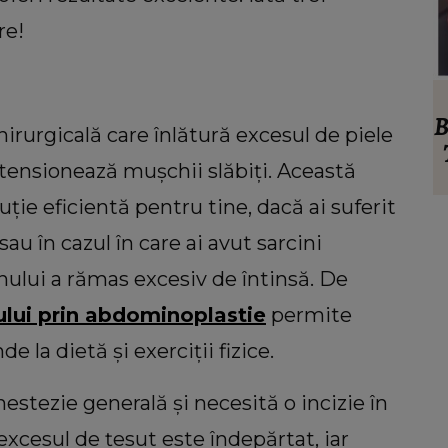
re!
VEDETE
ței de
Ronald Gavril, dezvăluire neașteptată
B
rurgicală care înlătură excesul de piele
ilia
despre Anamaria Prodan! Ce spunea
tensionează mușchii slăbiți. Această
ele de
despre impresară cu doar șase luni
sora
înainte să o cunoască: „Ferească
uție eficientă pentru tine, dacă ai suferit
Dumnezeu!”
au în cazul în care ai avut sarcini
nului a rămas excesiv de întinsă. De
ui prin abdominoplastie
permite
 la dietă și exerciții fizice.
stezie generală și necesită o incizie în
xcesul de țesut este îndepărtat, iar