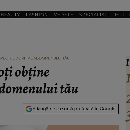
BEAUTY
FASHION
VEDETE
SPECIALISTI
MULT
I
ASPECTUL DORIT AL ABDOMENULUI TĂU
oți obține
abdomenului tău
Adaugă-ne ca sursă preferată în Google