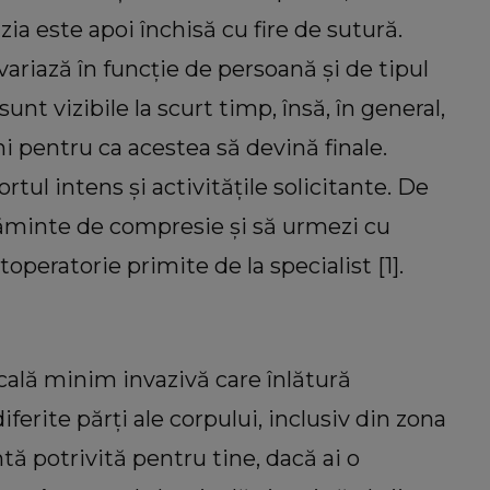
ia este apoi închisă cu fire de sutură.
riază în funcție de persoană și de tipul
nt vizibile la scurt timp, însă, în general,
ni pentru ca acestea să devină finale.
rtul intens și activitățile solicitante. De
ăminte de compresie și să urmezi cu
toperatorie primite de la specialist [1].
cală minim invazivă care înlătură
erite părți ale corpului, inclusiv din zona
tă potrivită pentru tine, dacă ai o