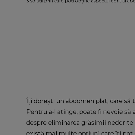
3 soluții prin care poți obține aspectul dorit al a
Îți dorești un abdomen plat, care să 
Pentru a-l atinge, poate fi nevoie să
despre eliminarea grăsimii nedorite s
există mai multe opțiuni care îți pot 