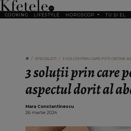
COOKING
LIFESTYLE
HOROSCOP
TU ȘI EL
SPECIALISTI
3 SOLUȚII PRIN CARE POȚI OBȚINE 
3 soluții prin care p
aspectul dorit al 
Mara Constantinescu
26 martie 2024