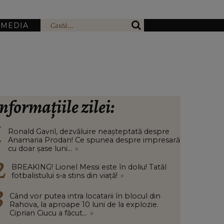
IMEDIA
nformațiile zilei:
Ronald Gavril, dezvăluire neașteptată despre
Anamaria Prodan! Ce spunea despre impresară
cu doar șase luni...
»
BREAKING! Lionel Messi este în doliu! Tatăl
fotbalistului s-a stins din viață!
»
Când vor putea intra locatarii în blocul din
Rahova, la aproape 10 luni de la explozie.
Ciprian Ciucu a făcut...
»