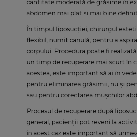
cantitate moderată de grăsime în exc
abdomen mai plat și mai bine definit
În timpul liposucției, chirurgul estet
flexibil, numit canulă, pentru a aspi
corpului. Procedura poate fi realizată
un timp de recuperare mai scurt în 
acestea, este important să ai în veder
pentru eliminarea grăsimii, nu și pen
sau pentru corectarea mușchilor abdo
Procesul de recuperare după liposucție
general, pacienții pot reveni la acti
în acest caz este important să urmez