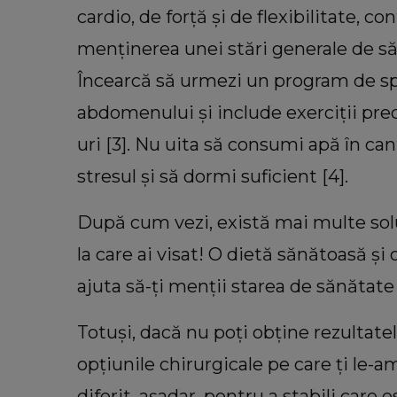
cardio, de forță și de flexibilitate, c
menținerea unei stări generale de s
Încearcă să urmezi un program de sp
abdomenului și include exerciții pr
uri [3]. Nu uita să consumi apă în cant
stresul și să dormi suficient [4].
După cum vezi, există mai multe solu
la care ai visat! O dietă sănătoasă și 
ajuta să-ți menții starea de sănătate
Totuși, dacă nu poți obține rezultatel
opțiunile chirurgicale pe care ți le-a
diferit, așadar, pentru a stabili car