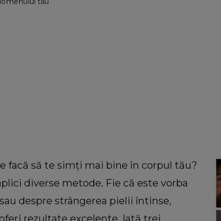
bdomenului tău
te facă să te simți mai bine în corpul tău?
 aplici diverse metode. Fie că este vorba
au despre strângerea pielii întinse,
oferi rezultate excelente. Iată trei