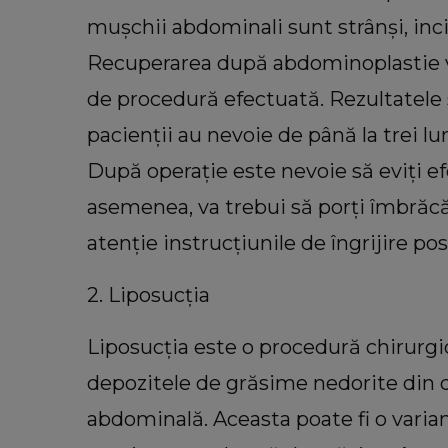
mușchii abdominali sunt strânși, inciz
Recuperarea după abdominoplastie va
de procedură efectuată. Rezultatele su
pacienții au nevoie de până la trei lu
După operație este nevoie să eviți efo
asemenea, va trebui să porți îmbrăc
atenție instrucțiunile de îngrijire pos
2. Liposucția
Liposucția este o procedură chirurgi
depozitele de grăsime nedorite din dif
abdominală. Aceasta poate fi o varian