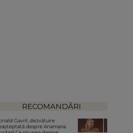
RECOMANDĂRI
onald Gavril, dezvăluire
eașteptată despre Anamaria
rodan! Ce spunea despre