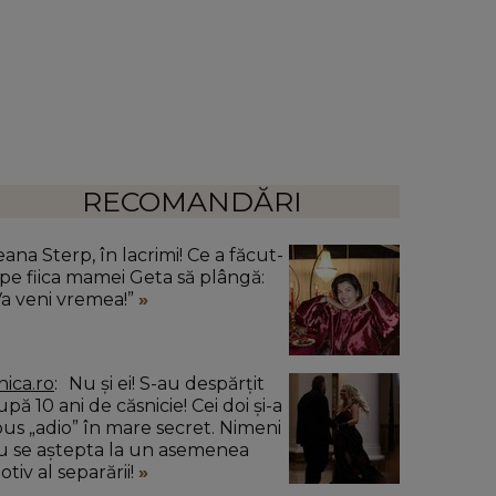
RECOMANDĂRI
ana Sterp, în lacrimi! Ce a făcut-
 pe fiica mamei Geta să plângă:
Va veni vremea!”
nica.ro
Nu și ei! S-au despărțit
pă 10 ani de căsnicie! Cei doi și-a
pus „adio” în mare secret. Nimeni
u se aștepta la un asemenea
tiv al separării!