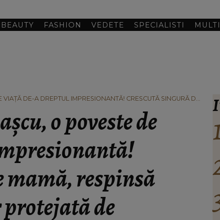
BEAUTY
FASHION
VEDETE
SPECIALISTI
MULT
I
 VIAȚĂ DE-A DREPTUL IMPRESIONANTĂ! CRESCUTĂ SINGURĂ DE
R PROTEJATĂ DE BUNICĂ CA UN ÎNGER: "EU AM FOST CONCEPUTĂ
cu, o poveste de
Ă!"
 impresionantă!
e mamă, respinsă
r protejată de