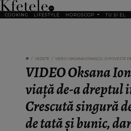
COOKING
LIFESTYLE
HOROSCOP
TU ȘI EL
VEDETE
VIDEO OKSANA IONAȘCU, O POVESTE DE
MAMĂ, RESPINSĂ DE TATĂ ȘI BUNIC, DA
VIDEO Oksana Ionaș
DINTR-O POVESTE DE DRAGOSTE SCURT
viață de-a dreptul
Crescută singură d
de tată și bunic, da