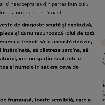
 dar și neacceptarea din partea bunicului
a fost ca un înger pe pământ.
este de dragoste scurtă și explozivă,
 plece și să nu recunoască rolul de tată
 mama a trebuit să ia această decizie,
ă însărcinată, să păstreze sarcina, să
Ile
toriei, într-un spațiu rural, într-o
o
“
tea și numele în sat era ceva de
u
du
s
n
e frumoasă, foarte sensibilă, care a
mo