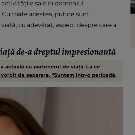
activitățile sale în domeniul
le. Cu toate acestea, puține sunt
HOROSCOP
 viață, cu adevărat, aspect despre care a
Horoscop 8 august 2026: O zodie
 veni
trebuie să fie mai atentă la
interacțiunile de la locul de muncă
viață de-a dreptul impresionantă
a actuală cu partenerul de viață. La ce
 vorbit de separare. “Suntem într-o perioadă