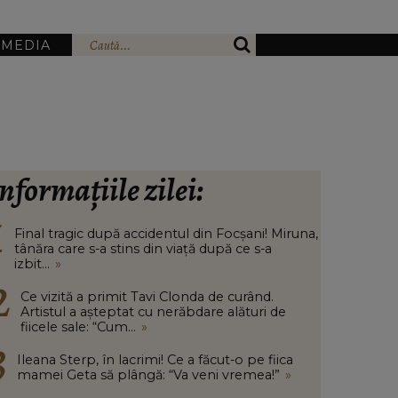
IMEDIA
nformațiile zilei:
Final tragic după accidentul din Focșani! Miruna,
tânăra care s-a stins din viață după ce s-a
izbit...
»
Ce vizită a primit Tavi Clonda de curând.
Artistul a așteptat cu nerăbdare alături de
fiicele sale: “Cum...
»
Ileana Sterp, în lacrimi! Ce a făcut-o pe fiica
mamei Geta să plângă: “Va veni vremea!”
»