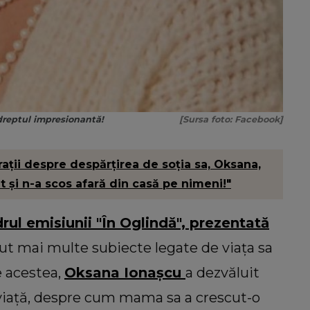
dreptul impresionantă!
[Sursa foto: Facebook]
ații despre despărțirea de soția sa, Oksana,
t și n-a scos afară din casă pe nimeni!"
drul emisiunii "În Oglindă", prezentată
ut mai multe subiecte legate de viața sa
e acestea,
Oksana Ionașcu
a dezvăluit
viață, despre cum mama sa a crescut-o