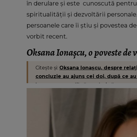
în derulare și este cunoscută pentru 
spiritualității și dezvoltării persona
VEDETE
persoanele care îi știu și povestea de
ta Bogdan de
Ileana Sterp, în lacrimi! Ce a făcut-o pe
eră cu banii pe
fiica mamei Geta să plângă: “Va
vorbit recent.
vremea!”
Oksana Ionașcu, o poveste de 
sie."
Citește și:
Oksana Ionașcu, despre relați
concluzie au ajuns cei doi, după ce au
în care ne recalibrăm relația.”