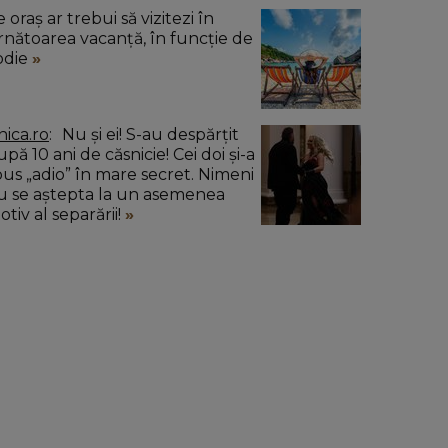
 oraș ar trebui să vizitezi în
rnătoarea vacanță, în funcție de
odie
nica.ro
Nu și ei! S-au despărțit
pă 10 ani de căsnicie! Cei doi și-a
pus „adio” în mare secret. Nimeni
u se aștepta la un asemenea
tiv al separării!