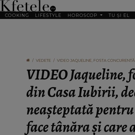
COOKING
LIFESTYLE
HOROSCOP
TU ȘI EL
VEDETE
VIDEO JAQUELINE, FOSTA CONCURENTĂ D
ALEXANDRU. CE VA FACE TÂNĂRA ȘI CAR
VIDEO Jaqueline, f
TERMINATĂ PE INTERIOR.”
din Casa Iubirii, de
neașteptată pentru
face tânăra și care 