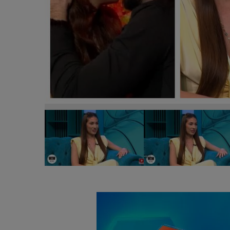
VIDEO Jaqueline, fosta concurentă din Casa Iubirii
tânăra și care a fost cel mai greu moment din casă