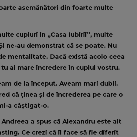
foarte asemănători din foarte multe
lte cupluri în „Casa Iubirii”, multe
. Și ne-au demonstrat că se poate. Nu
de mentalitate. Dacă există acolo ceea
 tu ai mare încredere în cuplul vostru.
eam de la început. Aveam mari dubii.
red că ținea și de încrederea pe care o
mi-a câștigat-o.
Andreea a spus că Alexandru este alt
ing. Ce crezi că îl face să fie diferit