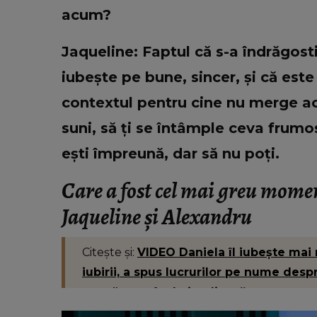
acum?
Jaqueline: Faptul că s-a îndrăgosti
iubește pe bune, sincer, și că est
contextul pentru cine nu merge aco
suni, să ți se întâmple ceva frumos
ești împreună, dar să nu poți.
Care a fost cel mai greu mome
Jaqueline și Alexandru
Citește și:
VIDEO Daniela îl iubește mai 
iubirii, a spus lucrurilor pe nume desp
s-a părut atât de implicat.”