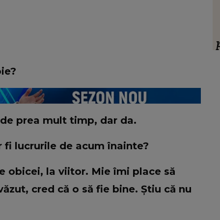
HOROSCOP
 să
Ce oraș ar trebui să vizitezi în
ul ei,
urnătoarea vacanță, în funcție de zodie
ia.”
f
ț
oie?
 de prea mult timp, dar da.
fi lucrurile de acum înainte?
bicei, la viitor. Mie îmi place să
zut, cred că o să fie bine. Știu că nu