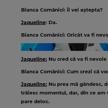
VEDETE
Cu câți bani a rămas Oana Lis
Bianca Comănici: Îl vei aștepta?
cumpere mâncare pentru ea și soț
Viorel: „Abia mâine luăm pens
Jaqueline
: Da.
Bianca Comănici: Oricât va fi nev
Jaqueline:
Nu cred că va fi nevoie
Bianca Comănici: Cum crezi că vor 
Jaqueline:
Nu prea mă gândesc, de o
trăiesc momentul, dar, din ce am vă
pare deloc.