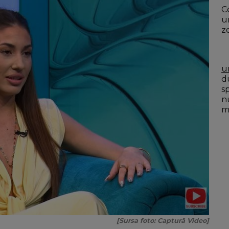
Ce
u
z
u
du
s
n
mo
[Sursa foto: Captură Video]