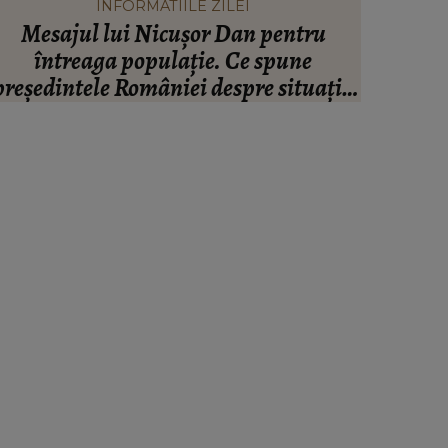
INFORMATIILE ZILEI
Mesajul lui Nicușor Dan pentru
Valen
întreaga populație. Ce spune
infide
președintele României despre situația
artistul
inanciară și puterea de cumpărare din
ară: “Există incertitudine cu privire la
viitor.”