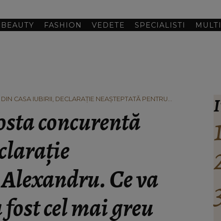
BEAUTY
FASHION
VEDETE
SPECIALISTI
MULT
I
IN CASA IUBIRII, DECLARAȚIE NEAȘTEPTATĂ PENTRU
E A FOST CEL MAI GREU MOMENT DIN CASĂ PENTRU EI: “ERAM
osta concurentă
clarație
 Alexandru. Ce va
a fost cel mai greu