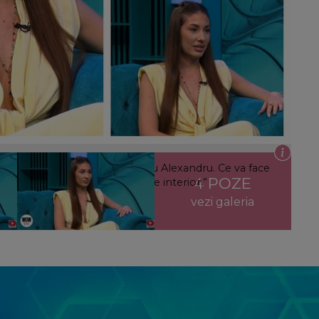
, declarație neașteptată pentru Alexandru. Ce va face
4 POZE
 pentru ei: “Eram terminată pe interior.”
vezi galeria