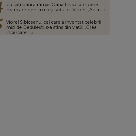
Cu câți bani a rămas Oana Lis să cumpere
mâncare pentru ea și soțul ei, Viorel: „Abia...
»
Viorel Sibiceanu, cel care a inventat celebrii
mici de Dedulești, s-a stins din viață: „Grea
încercare.”
»