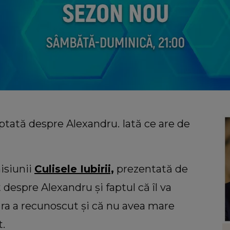
ptată despre Alexandru. Iată ce are de
misiunii
Culisele Iubirii,
prezentată de
despre Alexandru și faptul că îl va
năra a recunoscut și că nu avea mare
t.