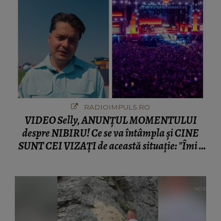
RADIOIMPULS.RO
VIDEO Selly, ANUNȚUL MOMENTULUI
despre NIBIRU! Ce se va întâmpla și CINE
SUNT CEI VIZAȚI de această situație: "Îmi e
ciudă că..."