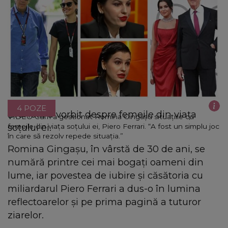
4 POZE
Bruneta a vorbit despre femeile din viața
VIDEO Cum a gestionat Romina Gingașu situațiile cu
soțului ei.
femeile din viața soțului ei, Piero Ferrari. “A fost un simplu joc
în care să rezolv repede situația.”
Romina Gingașu, în vârstă de 30 de ani, se
numără printre cei mai bogați oameni din
lume, iar povestea de iubire și căsătoria cu
miliardarul Piero Ferrari a dus-o în lumina
reflectoarelor și pe prima pagină a tuturor
ziarelor.