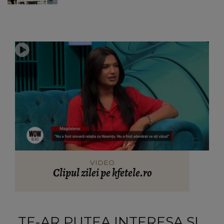
VIDEO
Clipul zilei pe kfetele.ro
TE-AR PUTEA INTERESA ȘI...