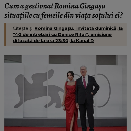
Cum a gestionat Romina Gingașu
situațiile cu femeile din viața soțului ei?
Citește și:
Romina Gingașu, invitată duminică, la
”40 de întrebări cu Denise Rifai”, emisiune
difuzată de la ora 23:30, la Kanal D