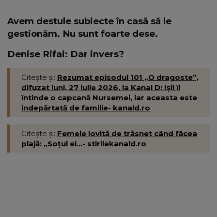
Avem destule subiecte în casă să le
gestionăm. Nu sunt foarte dese.
Denise Rifai: Dar invers?
Citește și:
Rezumat episodul 101 „O dragoste”,
difuzat luni, 27 iulie 2026, la Kanal D: Ișil îi
întinde o capcană Nursemei, iar aceasta este
îndepărtată de familie- kanald.ro
Citește și:
Femeie lovită de trăsnet când făcea
plajă: „Soțul ei...- stirilekanald.ro