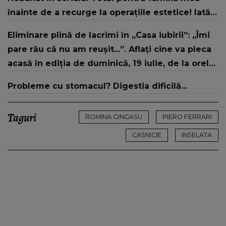
înainte de a recurge la operațiile estetice! Iată
ce aspect fizic uluitor avea aceasta la 19 ani:
Eliminare plină de lacrimi în „Casa iubirii”: „Îmi
„Tinerețe rebelă”
pare rău că nu am reușit...”. Aflați cine va pleca
acasă în ediția de duminică, 19 iulie, de la orele
16:00 și 19:00, doar la Kanal D
Probleme cu stomacul? Digestia dificilă...
Taguri
ROMINA GINGASU
PIERO FERRARI
CASNICIE
INSELATA