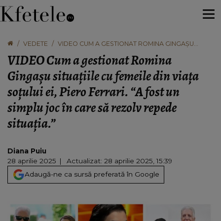
VEDETE
VIDEO CUM A GESTIONAT ROMINA GINGAȘU
SITUAȚIILE CU FEMEILE DIN VIAȚA SOȚULUI EI,
VIDEO Cum a gestionat Romina
PIERO FERRARI. “A FOST UN SIMPLU JOC ÎN CARE
SĂ REZOLV REPEDE SITUAȚIA.”
Gingașu situațiile cu femeile din viața
soțului ei, Piero Ferrari. “A fost un
simplu joc în care să rezolv repede
situația.”
Diana Puiu
28 aprilie 2025
Actualizat: 28 aprilie 2025, 15:39
Adaugă-ne ca sursă preferată în Google