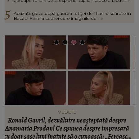
aproape 10 luni de la explozie. Ciprian Ciucu a făcut...
»
Acuzații grave după găsirea fetiței de 11 ani dispărute în
Bacău! Familia copilei cere imaginile de...
»
INFORMATIILE ZILEI
BREAKING! Lionel Messi este în doliu! Tatăl
ă
fotbalistului s-a stins din viață!
R
că
C