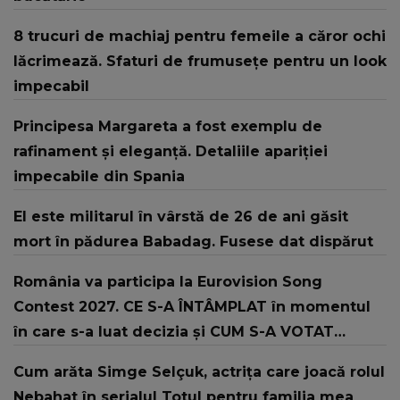
8 trucuri de machiaj pentru femeile a căror ochi
lăcrimează. Sfaturi de frumusețe pentru un look
impecabil
Principesa Margareta a fost exemplu de
rafinament și eleganță. Detaliile apariției
impecabile din Spania
El este militarul în vârstă de 26 de ani găsit
mort în pădurea Babadag. Fusese dat dispărut
România va participa la Eurovision Song
Contest 2027. CE S-A ÎNTÂMPLAT în momentul
în care s-a luat decizia și CUM S-A VOTAT
revenirea în concurs: "Reprezintă un proiect
Cum arăta Simge Selçuk, actrița care joacă rolul
strategic de..."
Nebahat în serialul Totul pentru familia mea