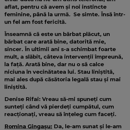
aflat, pentru că avem și noi instincte
feminine, până la urmă. Se simte. Însă într-
un fel am fost fericită.
Înseamnă că este un bărbat plăcut, un
bărbat care arată bine, datorită mie,
sincer. În ultimii ani s-a schimbat foarte
mult, a slăbit, câteva intervenții împreună,
la față. Arată bine, dar nu o să calce
niciuna în vecinătatea lui. Stau liniștită,
mai ales după căsătoria legală stau și mai
liniștită.
Denise Rifai: Vreau să-mi spuneți cum
sunteți când vă pierdeți cumpătul, cum
reacționați, vreau să înțeleg cum faceți.
Romina Gingașu:
Da, le-am sunat și le-am