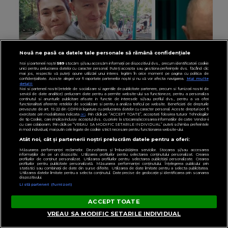
Nouă ne pasă ca datele tale personale să rămână confidențiale
Noi și partenerii noștri
589
stocăm și/sau accesăm informații pe dispozitivul dvs., precum identificatorii cookie
unici pentru prelucrarea datelor cu caracter personal. Puteți accepta sau gestiona preferințele dvs. făcând clic
mai jos, respectiv vă puteți opune utilizării unui interes legitim în orice moment pe pagina cu politica de
confidențialitate. Aceste alegeri vor fi raportate partenerilor noștri și nu vă vor afecta navigarea.
Mai multe
detalii
Noi si partenerii nostri (retelele de socializare si agentiile de publicitate partenere, precum si furnizorii nostri de
servicii de date analitice) prelucram date pentru a permite website-ului sa functioneze, pentru a personaliza
continutul si anunturile publicitare afisate in functie de interesele si/sau profilul dvs., pentru a va oferi
functionalitati aferente retelelor de socializare si pentru a analiza traficul pe website. Beneficiati de drepturile
prevazute de art. 15-22 din GDPR in legatura cu prelucrarea datelor cu caracter personal. Aceste drepturi pot fi
exercitate prin modalitatea indicata
aici
. Prin click pe “ACCEPT TOATE”, acceptati folosirea tuturor Tehnologiilor
de tip Cookie, care implica inclusiv acceptul dvs. cu privire la stocarea/accesarea informatiilor de catre Vendor-ii
cu care colaboram. Prin click pe “VREAU SA MODIFIC SETARILE INDIVIDUAL” puteti schimba preferintele
in mod individual, mai putin cele legate de cookie strict necesare pentru functionarea website-ului.
Atât noi, cât și partenerii noștri prelucrăm datele pentru a oferi:
VEDETE
Măsurarea performanței reclamelor. Dezvoltarea și îmbunătățirea serviciilor. Stocarea și/sau accesarea
VIDEO Soțul Ioanei Tufaru a făcut dezvăluiri
informațiilor de pe un dispozitiv. Utilizarea profilurilor pentru selectarea conținutului personalizat. Crearea
profilurilor de conținut personalizat. Utilizarea profilurilor pentru selectarea publicității personalizate. Crearea
profilurilor pentru publicitate personalizată. Măsurarea performanței conținutului. Înțelegerea publicului prin
despre momentul în care aceasta a leșinat în
statistici sau combinații de date din surse diferite. Utilizarea de date limitate pentru a selecta publicitatea.
Utilizarea datelor limitate pentru a selecta conținutul. Date precise de geolocație și identificarea prin scanarea
dispozitivului.
casă: „Nu știam ce să fac, eram în stare de șoc.”
Listă parteneri (furnizori)
ACCEPT TOATE
VREAU SA MODIFIC SETARILE INDIVIDUAL