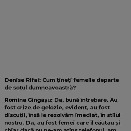
Denise Rifai: Cum țineți femeile departe
de soțul dumneavoastră?
Romina Gingașu:
Da, bună întrebare. Au
fost crize de gelozie, evident, au fost
discuții, însă le rezolvăm imediat, în stilul
nostru. Da, au fost femei care îl căutau și
chiar dacă nu ne-am atins telefonul, am