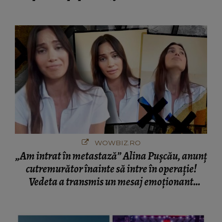
cine s-a întâlnit partenerul fostei politiciene în
București! Gestul lui...
WOWBIZ.RO
„Am intrat în metastază” Alina Pușcău, anunț
cutremurător înainte să intre în operație!
Vedeta a transmis un mesaj emoționant
fanilor