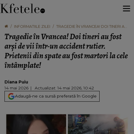
INFORMATIILE ZILEI
TRAGEDIE ÎN VRANCEA! DOI TINERI AU
FOST ARȘI DE VII ÎNTR-UN ACCIDENT
Tragedie în Vrancea! Doi tineri au fost
RUTIER. PRIETENII DIN SPATE AU FOST
MARTORI LA CELE ÎNTÂMPLATE!
arși de vii într-un accident rutier.
Prietenii din spate au fost martori la cele
întâmplate!
Diana Puiu
14 mai 2026
Actualizat: 14 mai 2026, 10:42
Adaugă-ne ca sursă preferată în Google