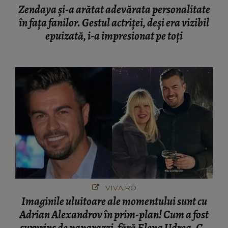
Zendaya și-a arătat adevărata personalitate
în fața fanilor. Gestul actriței, deși era vizibil
epuizată, i-a impresionat pe toți
VIVA.RO
Imaginile uluitoare ale momentului sunt cu
Adrian Alexandrov în prim-plan! Cum a fost
surprins de paparazzi, fără Elena Udrea. Cu