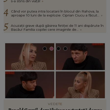
s-a stins din viață!
»
Când vor putea intra locatarii în blocul din Rahova, la
aproape 10 luni de la explozie. Ciprian Ciucu a făcut...
»
Acuzații grave după găsirea fetiței de 11 ani dispărute în
Bacău! Familia copilei cere imaginile de...
»
INFORMATIILE ZILEI