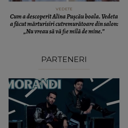
VEDETE
Cum a descoperit Alina Pușcău boala. Vedeta
a făcut mărturisiri cutremurătoare din salon:
„Nu vreau să vă fie milă de mine.”
PARTENERI