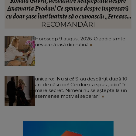
BREAKING! Lionel Messi este în doliu! Tatăl
ă
fotbalistului s-a stins din viață!
R
că
C
RECOMANDĂRI
Horoscop 9 august 2026: O zodie simte
nevoia să iasă din rutină
unica.ro
Nu și ei! S-au despărțit după 10
ani de căsnicie! Cei doi și-a spus „adio” în
mare secret. Nimeni nu se aștepta la un
asemenea motiv al separării!