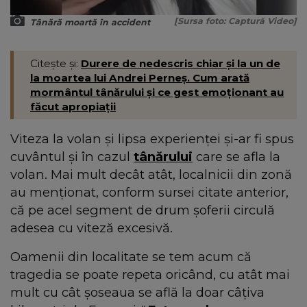
[Sursa foto: Captură Video]
Tânără moartă în accident
Citește și:
Durere de nedescris chiar și la un de
la moartea lui Andrei Perneș. Cum arată
mormântul tânărului și ce gest emoționant au
făcut apropiații
Viteza la volan și lipsa experienței și-ar fi spus
cuvântul și în cazul
tânărului
care se afla la
volan. Mai mult decât atât, localnicii din zonă
au menționat, conform sursei citate anterior,
că pe acel segment de drum șoferii circulă
adesea cu viteză excesivă.
Oamenii din localitate se tem acum că
tragedia se poate repeta oricând, cu atât mai
mult cu cât șoseaua se află la doar câțiva