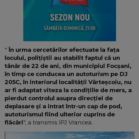
"
În urma cercetărilor efectuate la faţa
locului, poliţiştii au stabilit faptul că un
tânăr de 22 de ani, din municipiul Focşani,
în timp ce conducea un autoturism pe DJ
205C, în interiorul localităţii Vârteşcoiu, nu
ar fi adaptat viteza la condiţiile de mers, a
pierdut controlul asupra direcţiei de
deplasare şi a intrat într-un cap de pod,
autoturismul fiind ulterior cuprins de
flăcări
", a transmis IPJ Vrancea.