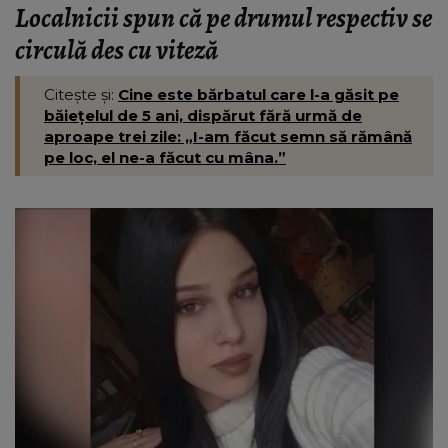
Localnicii spun că pe drumul respectiv se
circulă des cu viteză
Citește și:
Cine este bărbatul care l-a găsit pe
băiețelul de 5 ani, dispărut fără urmă de
aproape trei zile: „I-am făcut semn să rămână
pe loc, el ne-a făcut cu mâna.”