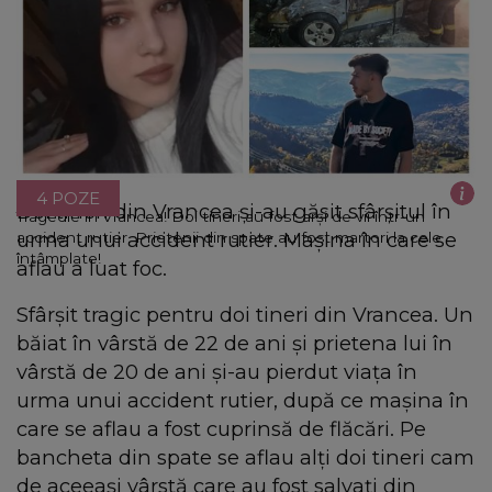
4 POZE
Doi tineri din Vrancea și-au găsit sfârșitul în
Tragedie în Vrancea! Doi tineri au fost arși de vii într-un
urma unui accident rutier. Mașina în care se
accident rutier. Prietenii din spate au fost martori la cele
întâmplate!
aflau a luat foc.
Sfârșit tragic pentru doi tineri din Vrancea. Un
băiat în vârstă de 22 de ani și prietena lui în
vârstă de 20 de ani și-au pierdut viața în
urma unui accident rutier, după ce mașina în
care se aflau a fost cuprinsă de flăcări. Pe
bancheta din spate se aflau alți doi tineri cam
de aceeași vârstă care au fost salvați din