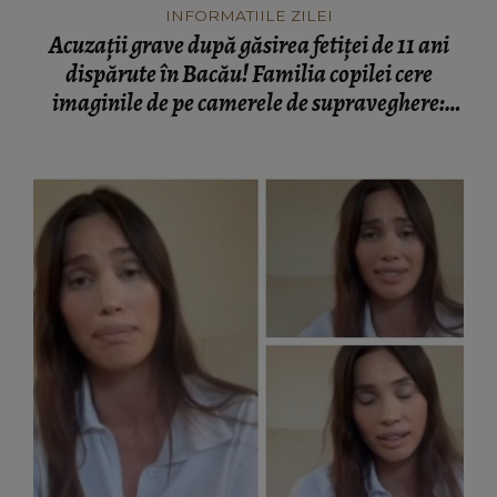
INFORMATIILE ZILEI
Acuzații grave după găsirea fetiței de 11 ani
dispărute în Bacău! Familia copilei cere
imaginile de pe camerele de supraveghere:
„Nu s-a mai dus sora mea...”