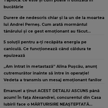
Tapioca: ce este și cum poate fi utilizată în
bucătărie
Durere de nedescris chiar și la un de la moartea
lui Andrei Perneș. Cum arată mormântul
tânărului și ce gest emoționant au făcut
apropiații
5 soluții pentru a-ți recăpăta energia pe
caniculă. Ce funcționează când căldura te
epuizează
„Am intrat în metastază” Alina Pușcău, anunț
cutremurător înainte să intre în operație!
Vedeta a transmis un mesaj emoționant fanilor
Emanuel a ținut ACEST DETALIU ASCUNS până
acum! În fața Alexandrei, concurentul din Casa
Iubirii face o MĂRTURISIRE NEAȘTEPTATĂ