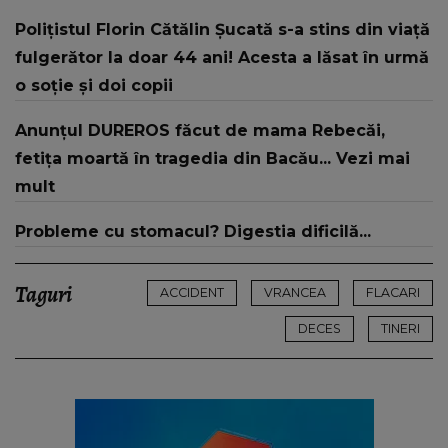
despre mama sa: "I-am spus și ei în față, eu nu
Polițistul Florin Cătălin Șucată s-a stins din viață
te iubesc pentru că..."
fulgerător la doar 44 ani! Acesta a lăsat în urmă
o soție și doi copii
Anunțul DUREROS făcut de mama Rebecăi,
fetița moartă în tragedia din Bacău... Vezi mai
mult
Probleme cu stomacul? Digestia dificilă...
Taguri
ACCIDENT
VRANCEA
FLACARI
DECES
TINERI