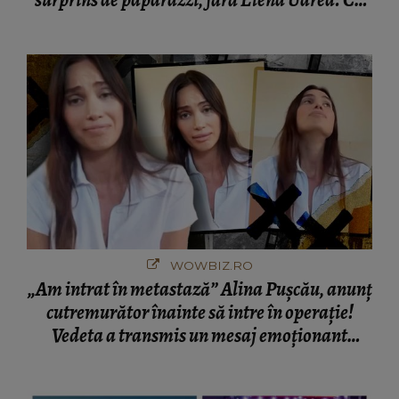
cine s-a întâlnit partenerul fostei politiciene în
București! Gestul lui...
WOWBIZ.RO
„Am intrat în metastază” Alina Pușcău, anunț
cutremurător înainte să intre în operație!
Vedeta a transmis un mesaj emoționant
fanilor