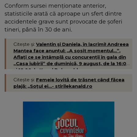
Conform sursei menționate anterior,
statisticile arată că aproape un sfert dintre
accidentele grave sunt provocate de șoferi
tineri, până în 30 de ani.
Citește și:
Valentin și Daniela, în lacrimi! Andreea
Mantea face anunțul: „A sosit momentul...”.
Aflați ce se întâmplă cu concurenții în gala din
„Casa iubirii” de duminică, 9 august, de la 16:00
și 19:00, la Kanal D- kanald.ro
Citește și:
Femeie lovită de trăsnet când făcea
plajă: „Soțul ei...- stirilekanald.ro