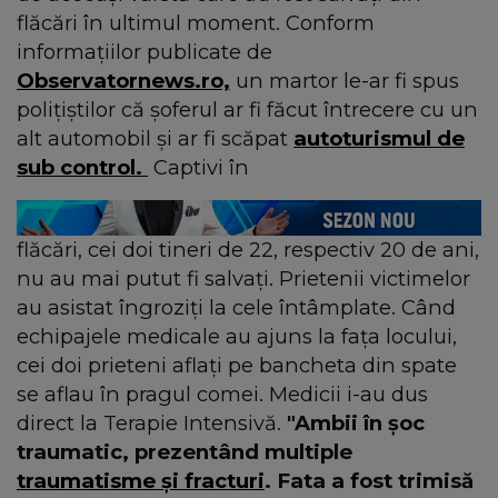
flăcări în ultimul moment. Conform
informațiilor publicate de
Observatornews.ro,
un martor le-ar fi spus
polițiștilor că șoferul ar fi făcut întrecere cu un
alt automobil și ar fi scăpat
autoturismul de
sub control.
Captivi în
flăcări, cei doi tineri de 22, respectiv 20 de ani,
nu au mai putut fi salvați. Prietenii victimelor
au asistat îngroziți la cele întâmplate. Când
echipajele medicale au ajuns la fața locului,
cei doi prieteni aflați pe bancheta din spate
se aflau în pragul comei. Medicii i-au dus
direct la Terapie Intensivă.
"Ambii în şoc
traumatic, prezentând multiple
traumatisme şi fracturi
. Fata a fost trimisă