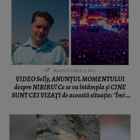
RADIOIMPULS.RO
VIDEO Selly, ANUNȚUL MOMENTULUI
despre NIBIRU! Ce se va întâmpla și CINE
SUNT CEI VIZAȚI de această situație: "Îmi e
ciudă că..."