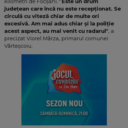
kilometri de Focșani.
"
Este un drum
judeţean care încă nu este recepționat. Se
circulă cu viteză chiar de multe ori
excesivă. Am mai adus chiar și la poliție
acest aspect, au mai venit cu radarul"
, a
precizat Viorel Mârza, primarul comunei
Vârteşcoiu.