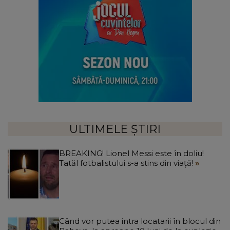
ULTIMELE ȘTIRI
BREAKING! Lionel Messi este în doliu!
Tatăl fotbalistului s-a stins din viață!
Când vor putea intra locatarii în blocul din