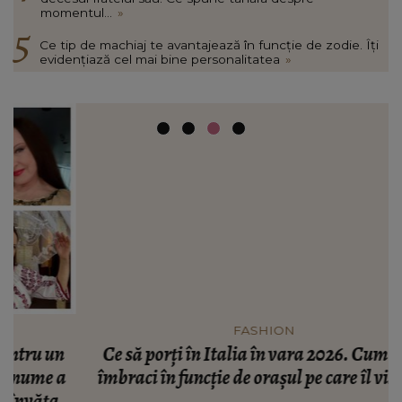
momentul...
»
Ce tip de machiaj te avantajează în funcție de zodie. Îți
evidențiază cel mai bine personalitatea
»
FASHION
n
Ce să porți în Italia în vara 2026. Cum să te
a
îmbraci în funcție de orașul pe care îl vizitezi
t