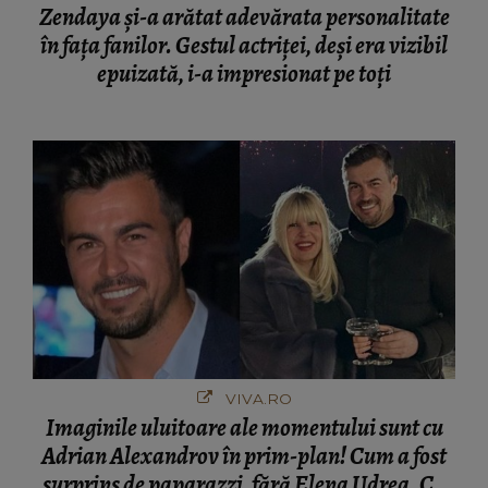
Zendaya și-a arătat adevărata personalitate
în fața fanilor. Gestul actriței, deși era vizibil
epuizată, i-a impresionat pe toți
VIVA.RO
Imaginile uluitoare ale momentului sunt cu
Adrian Alexandrov în prim-plan! Cum a fost
surprins de paparazzi, fără Elena Udrea. Cu