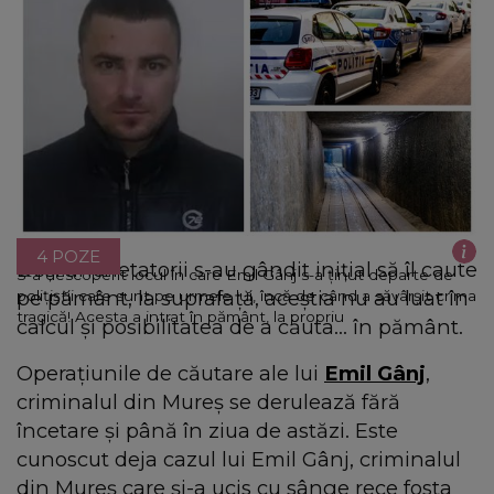
4 POZE
Deși anchetatorii s-au gândit inițial să îl caute
S-a descoperit locul în care Emil Gânj s-a ținut departe de
pe pământ, la suprafață, aceștia nu au luat în
polițiștii care sunt pe urmele lui, încă de când a săvârșit crima
tragică! Acesta a intrat în pământ, la propriu
calcul și posibilitatea de a căuta... în pământ.
Operațiunile de căutare ale lui
Emil Gânj
,
criminalul din Mureș se derulează fără
încetare și până în ziua de astăzi. Este
cunoscut deja cazul lui Emil Gânj, criminalul
din Mureș care și-a ucis cu sânge rece fosta