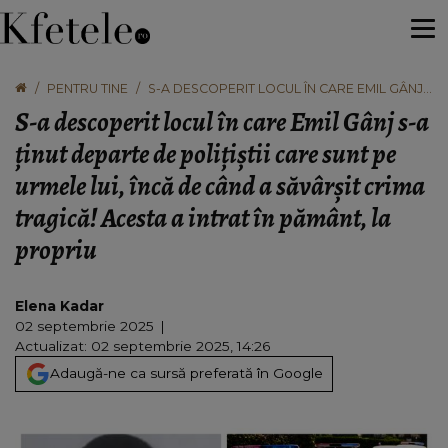
PENTRU TINE
S-A DESCOPERIT LOCUL ÎN CARE EMIL GÂNJ
S-A ȚINUT DEPARTE DE POLIȚIȘTII CARE SUNT
S-a descoperit locul în care Emil Gânj s-a
PE URMELE LUI, ÎNCĂ DE CÂND A SĂVÂRȘIT
CRIMA TRAGICĂ! ACESTA A INTRAT ÎN
ținut departe de polițiștii care sunt pe
PĂMÂNT, LA PROPRIU
urmele lui, încă de când a săvârșit crima
tragică! Acesta a intrat în pământ, la
propriu
Elena Kadar
02 septembrie 2025
Actualizat: 02 septembrie 2025, 14:26
Adaugă-ne ca sursă preferată în Google