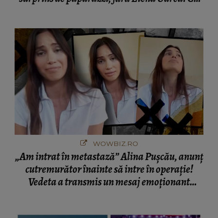
cine s-a întâlnit partenerul fostei politiciene în
București! Gestul lui...
WOWBIZ.RO
„Am intrat în metastază” Alina Pușcău, anunț
cutremurător înainte să intre în operație!
Vedeta a transmis un mesaj emoționant
fanilor