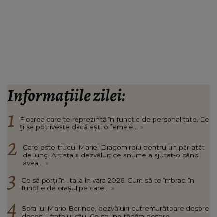
Informațiile zilei:
Floarea care te reprezintă în funcție de personalitate. Ce
ți se potrivește dacă ești o femeie...
»
Care este trucul Mariei Dragomiroiu pentru un păr atât
de lung. Artista a dezvăluit ce anume a ajutat-o când
avea...
»
Ce să porți în Italia în vara 2026. Cum să te îmbraci în
funcție de orașul pe care...
»
Sora lui Mario Berinde, dezvăluiri cutremurătoare despre
decesul fratelui său. Ce spune tânăra despre