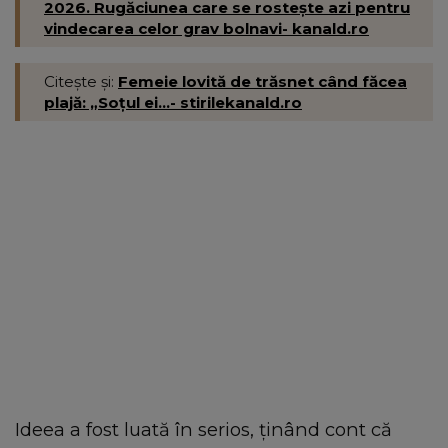
2026. Rugăciunea care se rostește azi pentru
vindecarea celor grav bolnavi- kanald.ro
Citește și:
Femeie lovită de trăsnet când făcea
plajă: „Soțul ei...- stirilekanald.ro
Ideea a fost luată în serios, ținând cont că