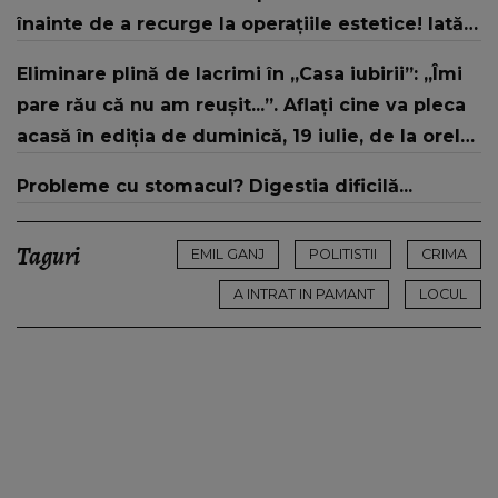
înainte de a recurge la operațiile estetice! Iată
ce aspect fizic uluitor avea aceasta la 19 ani:
Eliminare plină de lacrimi în „Casa iubirii”: „Îmi
„Tinerețe rebelă”
pare rău că nu am reușit...”. Aflați cine va pleca
acasă în ediția de duminică, 19 iulie, de la orele
16:00 și 19:00, doar la Kanal D
Probleme cu stomacul? Digestia dificilă...
Taguri
EMIL GANJ
POLITISTII
CRIMA
A INTRAT IN PAMANT
LOCUL