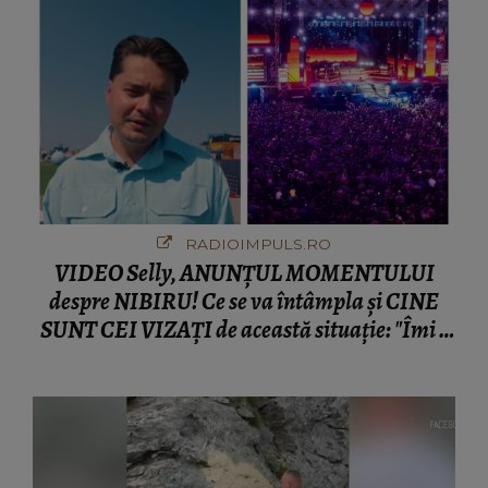
RADIOIMPULS.RO
VIDEO Selly, ANUNȚUL MOMENTULUI
despre NIBIRU! Ce se va întâmpla și CINE
SUNT CEI VIZAȚI de această situație: "Îmi e
ciudă că..."