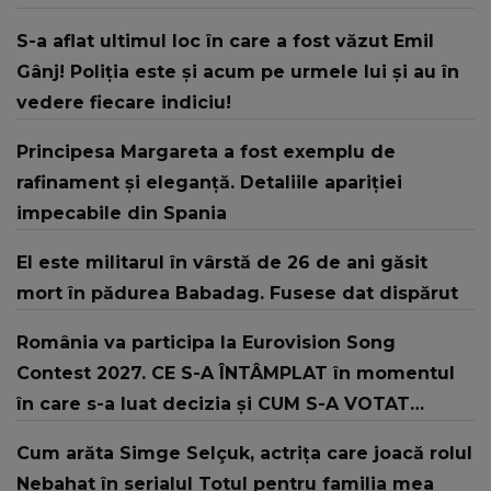
S-a aflat ultimul loc în care a fost văzut Emil
Gânj! Poliția este și acum pe urmele lui și au în
vedere fiecare indiciu!
Principesa Margareta a fost exemplu de
rafinament și eleganță. Detaliile apariției
impecabile din Spania
El este militarul în vârstă de 26 de ani găsit
mort în pădurea Babadag. Fusese dat dispărut
România va participa la Eurovision Song
Contest 2027. CE S-A ÎNTÂMPLAT în momentul
în care s-a luat decizia și CUM S-A VOTAT
revenirea în concurs: "Reprezintă un proiect
Cum arăta Simge Selçuk, actrița care joacă rolul
strategic de..."
Nebahat în serialul Totul pentru familia mea