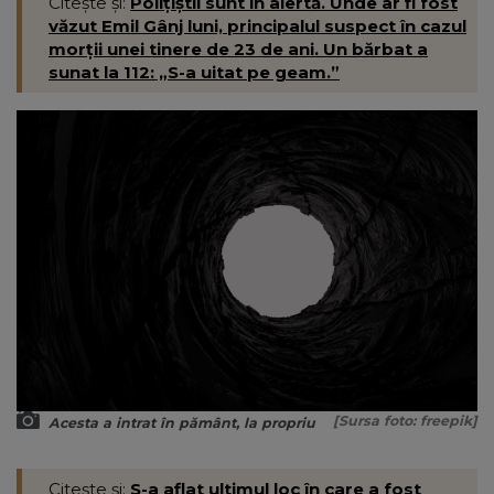
Citește și:
Polițiștii sunt în alertă. Unde ar fi fost
văzut Emil Gânj luni, principalul suspect în cazul
morții unei tinere de 23 de ani. Un bărbat a
sunat la 112: „S-a uitat pe geam.”
[Sursa foto: freepik]
Acesta a intrat în pământ, la propriu
Citește și:
S-a aflat ultimul loc în care a fost