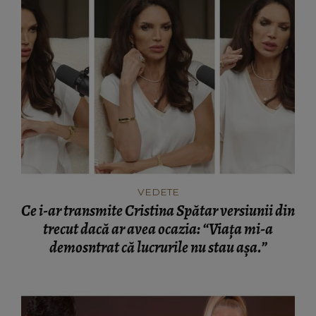
VEDETE
Ce i-ar transmite Cristina Spătar versiunii din
trecut dacă ar avea ocazia: “Viața mi-a
demosntrat că lucrurile nu stau așa.”