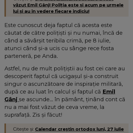
văzut Emil Gânj! Poliția este și acum pe urmele
lui și au în vedere fiecare indiciu!
Este cunoscut deja faptul că acesta este
căutat de către polițiști și nu numai, încă de
când a săvârșit teribila crimă, pe 8 iulie,
atunci când și-a ucis cu sânge rece fosta
parteneră, pe Anda.
Astfel, nu de mult polițiștii au fost cei care au
descoperit faptul că ucigașul și-a construit
singur o ascunzătoare de inspirație militară,
după ce au luat în calcul și faptul că
Emil
Gânj
se ascunde... în pământ, ținând cont că
nu a mai fost văzut de ceva vreme, la
suprafață. Zis și făcut!
Citește și:
Calendar creștin ortodox luni, 27 iulie