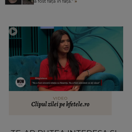
a fost față în față.”
VIDEO
Clipul zilei pe kfetele.ro