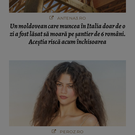
ANTENA3.RO
Un moldovean care muncea în Italia doar de o
zi a fost lăsat să moară pe şantier de 6 români.
Aceștia riscă acum închisoarea
PEROZ.RO