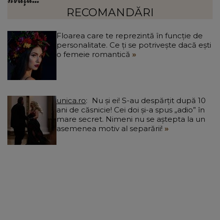
a
RECOMANDĂRI
Floarea care te reprezintă în funcție de
personalitate. Ce ți se potrivește dacă ești
o femeie romantică
unica.ro
Nu și ei! S-au despărțit după 10
ani de căsnicie! Cei doi și-a spus „adio” în
mare secret. Nimeni nu se aștepta la un
asemenea motiv al separării!