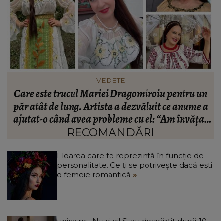
FASHION
n
Ce să porți în Italia în vara 2026. Cum să te
a
îmbraci în funcție de orașul pe care îl vizitezi
t
a
RECOMANDĂRI
Floarea care te reprezintă în funcție de
personalitate. Ce ți se potrivește dacă ești
o femeie romantică
unica.ro
Nu și ei! S-au despărțit după 10