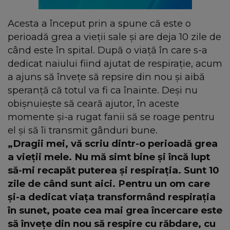
Acesta a început prin a spune că este o
perioadă grea a vieții sale și are deja 10 zile de
când este în spital. După o viață în care s-a
dedicat naiului fiind ajutat de respirație, acum
a ajuns să învețe să repsire din nou și aibă
speranță că totul va fi ca înainte. Deși nu
obișnuiește să ceară ajutor, în aceste
momente și-a rugat fanii să se roage pentru
el și să îi transmit gânduri bune.
„Dragii mei, vă scriu dintr-o perioadă grea
a vieții mele. Nu mă simt bine și încă lupt
să-mi recapăt puterea și respirația. Sunt 10
zile de când sunt aici. Pentru un om care
și-a dedicat viața transformând respirația
în sunet, poate cea mai grea încercare este
să învețe din nou să respire cu răbdare, cu