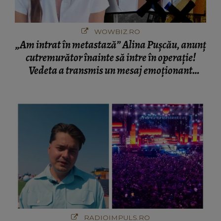
WOWBIZ.RO
„Am intrat în metastază” Alina Pușcău, anunț
cutremurător înainte să intre în operație!
Vedeta a transmis un mesaj emoționant
fanilor
RADIOIMPULS.RO