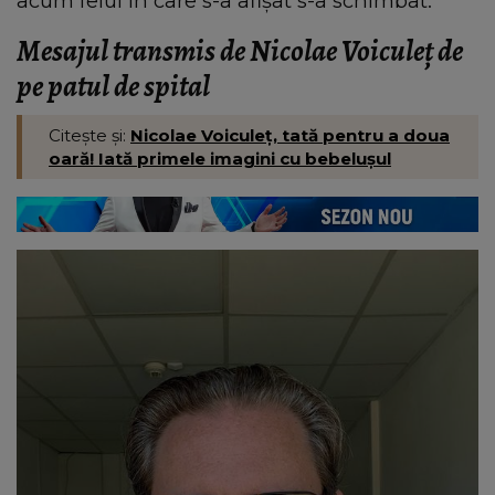
acum felul în care s-a afișat s-a schimbat.
Mesajul transmis de Nicolae Voiculeț de
pe patul de spital
Citește și:
Nicolae Voiculeț, tată pentru a doua
oară! Iată primele imagini cu bebelușul