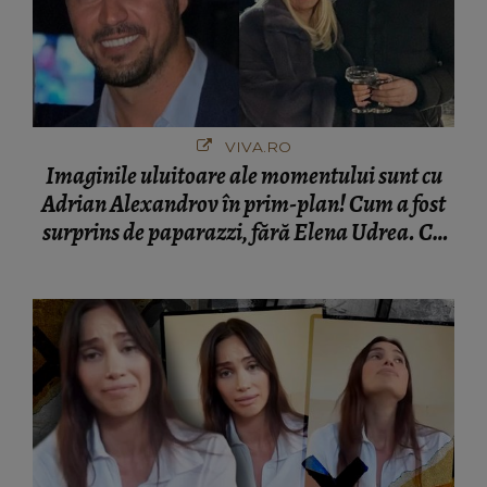
VIVA.RO
Imaginile uluitoare ale momentului sunt cu
Adrian Alexandrov în prim-plan! Cum a fost
surprins de paparazzi, fără Elena Udrea. Cu
cine s-a întâlnit partenerul fostei politiciene în
București! Gestul lui...