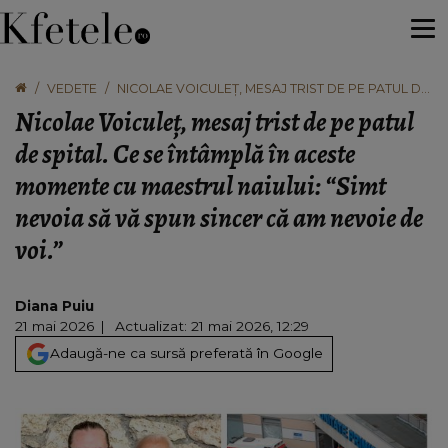
VEDETE
NICOLAE VOICULEȚ, MESAJ TRIST DE PE PATUL DE
SPITAL. CE SE ÎNTÂMPLĂ ÎN ACESTE MOMENTE CU
Nicolae Voiculeț, mesaj trist de pe patul
MAESTRUL NAIULUI: “SIMT NEVOIA SĂ VĂ SPUN
SINCER CĂ AM NEVOIE DE VOI.”
de spital. Ce se întâmplă în aceste
momente cu maestrul naiului: “Simt
nevoia să vă spun sincer că am nevoie de
voi.”
Diana Puiu
21 mai 2026
Actualizat: 21 mai 2026, 12:29
Adaugă-ne ca sursă preferată în Google