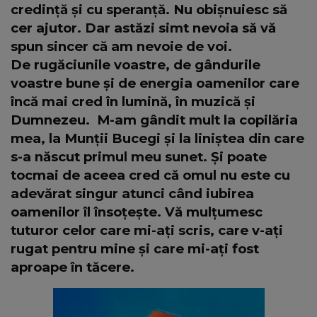
credință și cu speranță. Nu obișnuiesc să
cer ajutor. Dar astăzi simt nevoia să vă
spun sincer că am nevoie de voi.
De rugăciunile voastre, de gândurile
voastre bune și de energia oamenilor care
încă mai cred în lumină, în muzică și
Dumnezeu.
M-am gândit mult la copilăria
mea, la Munții Bucegi și la liniștea din care
s-a născut primul meu sunet. Și poate
tocmai de aceea cred că omul nu este cu
adevărat singur atunci când iubirea
oamenilor îl însoțește. Vă mulțumesc
tuturor celor care mi-ați scris, care v-ați
rugat pentru mine și care mi-ați fost
aproape în tăcere.