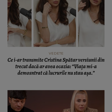
VEDETE
Ce i-ar transmite Cristina Spătar versiunii din
trecut dacă ar avea ocazia: “Viața mi-a
demosntrat că lucrurile nu stau așa.”