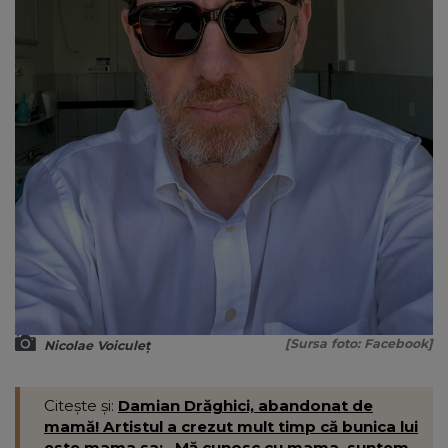
[Sursa foto: Facebook]
Nicolae Voiculeț
Citește și:
Damian Drăghici, abandonat de
mamă! Artistul a crezut mult timp că bunica lui
este mama sa: „Mă cunosc cu mama, suntem