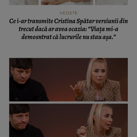
VEDETE
Ce i-ar transmite Cristina Spătar versiunii din
trecut dacă ar avea ocazia: “Viața mi-a
demosntrat că lucrurile nu stau așa.”