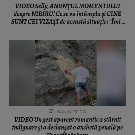
VIDEO Selly, ANUNȚUL MOMENTULUI
despre NIBIRU! Ce se va întâmpla și CINE
SUNT CEI VIZAȚI de această situație: "Îmi e
ciudă că..."
KANALD2.RO
VIDEO Un gest aparent romantic a stârnit
indignare și a declanșat o anchetă penală pe