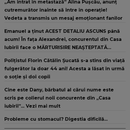
„Am intrat în metastază” Alina Pușcău, anunț
cutremurător înainte să intre în operație!
Vedeta a transmis un mesaj emoționant fanilor
Emanuel a ținut ACEST DETALIU ASCUNS până
acum! În fața Alexandrei, concurentul din Casa
Iubirii face o MĂRTURISIRE NEAȘTEPTATĂ
despre mama sa: "I-am spus și ei în față, eu nu
Polițistul Florin Cătălin Șucată s-a stins din viață
te iubesc pentru că..."
fulgerător la doar 44 ani! Acesta a lăsat în urmă
o soție și doi copii
Cine este Dany, bărbatul al cărui nume este
scris pe colierul noii concurente din „Casa
iubirii”... Vezi mai mult
Probleme cu stomacul? Digestia dificilă...