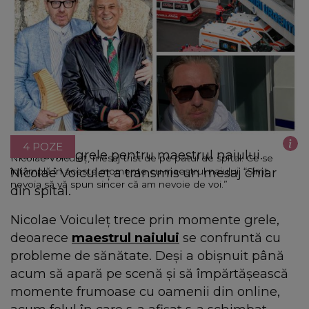
4 POZE
Momente grele pentru maestrul naiului.
Nicolae Voiculeț, mesaj trist de pe patul de spital. Ce se
Nicolae Voiculeț a transmis un mesaj chiar
întâmplă în aceste momente cu maestrul naiului: “Simt
nevoia să vă spun sincer că am nevoie de voi.”
din spital.
Nicolae Voiculeț trece prin momente grele,
deoarece
maestrul naiului
se confruntă cu
probleme de sănătate. Deși a obișnuit până
acum să apară pe scenă și să împărtășească
momente frumoase cu oamenii din online,