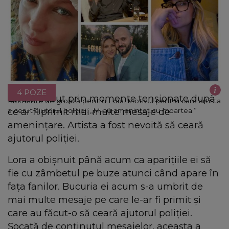
4 POZE
Lora a trecut prin momente tensionate după
Momente de groază pentru Lora. Motivul pentru care artista
ce ar fi primit mai multe mesaje de
a cerut ajutorul poliției: „M-au amenințat cu moartea.”
amenințare. Artista a fost nevoită să ceară
ajutorul poliției.
Lora a obișnuit până acum ca aparițiile ei să
fie cu zâmbetul pe buze atunci când apare în
fața fanilor. Bucuria ei acum s-a umbrit de
mai multe mesaje pe care le-ar fi primit și
care au făcut-o să ceară ajutorul poliției.
Șocată de conținutul mesajelor, aceasta a