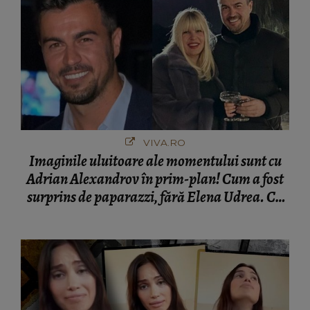
VIVA.RO
Imaginile uluitoare ale momentului sunt cu
Adrian Alexandrov în prim-plan! Cum a fost
surprins de paparazzi, fără Elena Udrea. Cu
cine s-a întâlnit partenerul fostei politiciene în
București! Gestul lui...