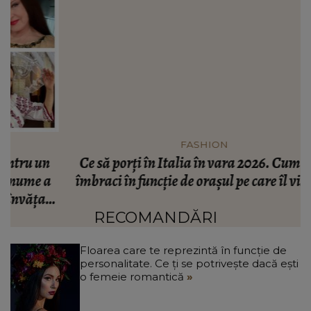
FASHION
n
Ce să porți în Italia în vara 2026. Cum să te
a
îmbraci în funcție de orașul pe care îl vizitezi
t
a
RECOMANDĂRI
Floarea care te reprezintă în funcție de
personalitate. Ce ți se potrivește dacă ești
o femeie romantică