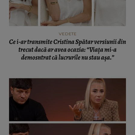
VEDETE
Ce i-ar transmite Cristina Spătar versiunii din
trecut dacă ar avea ocazia: “Viața mi-a
demosntrat că lucrurile nu stau așa.”