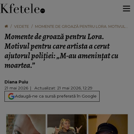
VEDETE
MOMENTE DE GROAZĂ PENTRU LORA. MOTIVUL
PENTRU CARE ARTISTA A CERUT AJUTORUL
Momente de groază pentru Lora.
POLIȚIEI: „M-AU AMENINȚAT CU MOARTEA.”
Motivul pentru care artista a cerut
ajutorul poliției: „M-au amenințat cu
moartea.”
Diana Puiu
21 mai 2026
Actualizat: 21 mai 2026, 12:29
Adaugă-ne ca sursă preferată în Google