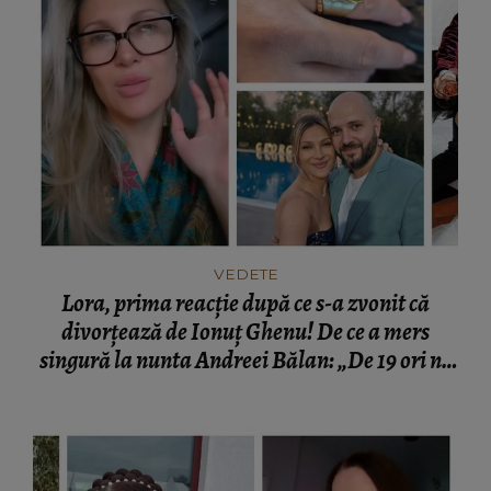
VEDETE
Lora, prima reacție după ce s-a zvonit că
divorțează de Ionuț Ghenu! De ce a mers
singură la nunta Andreei Bălan: „De 19 ori ne
putem mărita dacă e nevoie.”