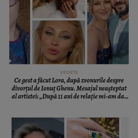
VEDETE
Ce gest a făcut Lora, după zvonurile despre
divorțul de Ionuț Ghenu. Mesajul neașteptat
al artistei: „După 11 ani de relație mi-am dat
seama că eu nu sunt genul de om care să...”