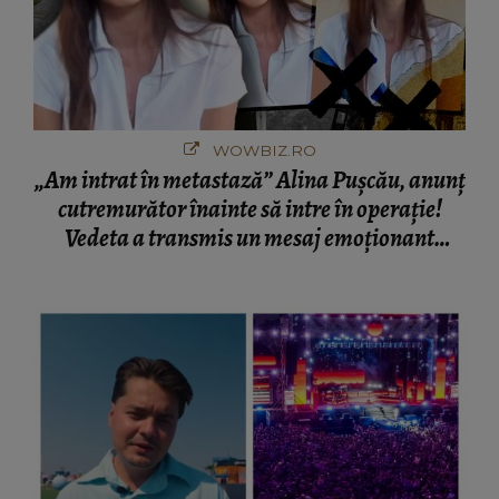
WOWBIZ.RO
„Am intrat în metastază” Alina Pușcău, anunț
cutremurător înainte să intre în operație!
Vedeta a transmis un mesaj emoționant
fanilor