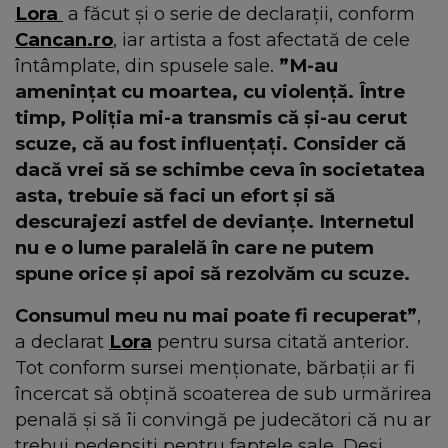
Lora
a făcut și o serie de declarații, conform
Cancan.ro
, iar artista a fost afectată de cele
întâmplate, din spusele sale.
”M-au
amenințat cu moartea, cu violență. Între
timp, Poliția mi-a transmis că și-au cerut
scuze, că au fost influențați. Consider că
dacă vrei să se schimbe ceva în societatea
asta, trebuie să faci un efort și să
descurajezi astfel de devianțe. Internetul
nu e o lume paralelă în care ne putem
spune orice și apoi să rezolvăm cu scuze.
Consumul meu nu mai poate fi recuperat”
,
a declarat
Lora
pentru sursa citată anterior.
Tot conform sursei menționate, bărbații ar fi
încercat să obțină scoaterea de sub urmărirea
penală și să îi convingă pe judecători că nu ar
trebui pedepsiți pentru faptele sale. Deși