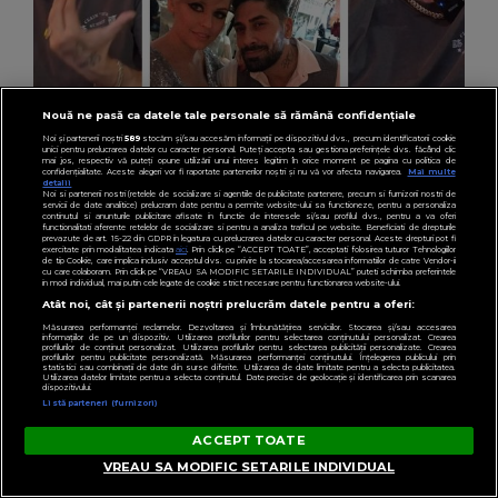
Nouă ne pasă ca datele tale personale să rămână confidențiale
Noi și partenerii noștri
589
stocăm și/sau accesăm informații pe dispozitivul dvs., precum identificatorii cookie
unici pentru prelucrarea datelor cu caracter personal. Puteți accepta sau gestiona preferințele dvs. făcând clic
VEDETE
mai jos, respectiv vă puteți opune utilizării unui interes legitim în orice moment pe pagina cu politica de
confidențialitate. Aceste alegeri vor fi raportate partenerilor noștri și nu vă vor afecta navigarea.
Mai multe
Connect-R a făcut dezvăluiri neașteptate
detalii
Noi si partenerii nostri (retelele de socializare si agentiile de publicitate partenere, precum si furnizorii nostri de
servicii de date analitice) prelucram date pentru a permite website-ului sa functioneze, pentru a personaliza
despre Misha după divorț. Ce a spus artistul
continutul si anunturile publicitare afisate in functie de interesele si/sau profilul dvs., pentru a va oferi
functionalitati aferente retelelor de socializare si pentru a analiza traficul pe website. Beneficiati de drepturile
despre mama fiicei sale: „Nu putea să aibă o
prevazute de art. 15-22 din GDPR in legatura cu prelucrarea datelor cu caracter personal. Aceste drepturi pot fi
exercitate prin modalitatea indicata
aici
. Prin click pe “ACCEPT TOATE”, acceptati folosirea tuturor Tehnologiilor
de tip Cookie, care implica inclusiv acceptul dvs. cu privire la stocarea/accesarea informatiilor de catre Vendor-ii
mamă...”
cu care colaboram. Prin click pe “VREAU SA MODIFIC SETARILE INDIVIDUAL” puteti schimba preferintele
in mod individual, mai putin cele legate de cookie strict necesare pentru functionarea website-ului.
Atât noi, cât și partenerii noștri prelucrăm datele pentru a oferi:
Măsurarea performanței reclamelor. Dezvoltarea și îmbunătățirea serviciilor. Stocarea și/sau accesarea
informațiilor de pe un dispozitiv. Utilizarea profilurilor pentru selectarea conținutului personalizat. Crearea
profilurilor de conținut personalizat. Utilizarea profilurilor pentru selectarea publicității personalizate. Crearea
profilurilor pentru publicitate personalizată. Măsurarea performanței conținutului. Înțelegerea publicului prin
statistici sau combinații de date din surse diferite. Utilizarea de date limitate pentru a selecta publicitatea.
Utilizarea datelor limitate pentru a selecta conținutul. Date precise de geolocație și identificarea prin scanarea
dispozitivului.
Listă parteneri (furnizori)
ACCEPT TOATE
VREAU SA MODIFIC SETARILE INDIVIDUAL