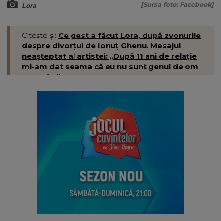
[Sursa foto: Facebook]
Lora
Citește și:
Ce gest a făcut Lora, după zvonurile
despre divorțul de Ionuț Ghenu. Mesajul
neașteptat al artistei: „După 11 ani de relație
mi-am dat seama că eu nu sunt genul de om
care să...”