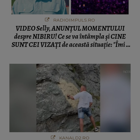
RADIOIMPULS.RO
VIDEO Selly, ANUNȚUL MOMENTULUI
despre NIBIRU! Ce se va întâmpla și CINE
SUNT CEI VIZAȚI de această situație: "Îmi e
ciudă că..."
KANALD2.RO