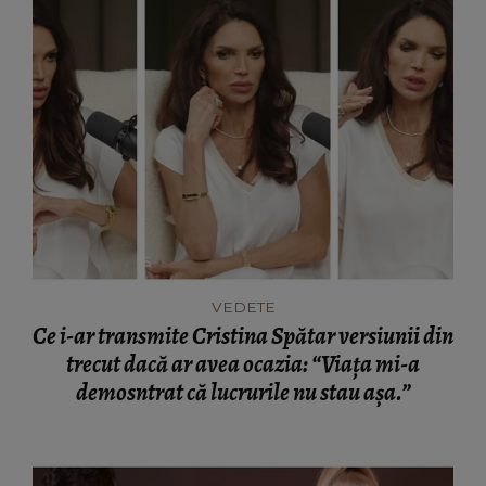
VEDETE
Ce i-ar transmite Cristina Spătar versiunii din
trecut dacă ar avea ocazia: “Viața mi-a
demosntrat că lucrurile nu stau așa.”