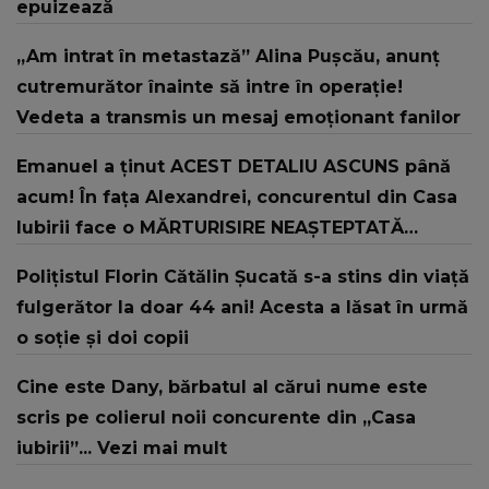
epuizează
„Am intrat în metastază” Alina Pușcău, anunț
cutremurător înainte să intre în operație!
Vedeta a transmis un mesaj emoționant fanilor
Emanuel a ținut ACEST DETALIU ASCUNS până
acum! În fața Alexandrei, concurentul din Casa
Iubirii face o MĂRTURISIRE NEAȘTEPTATĂ
despre mama sa: "I-am spus și ei în față, eu nu
Polițistul Florin Cătălin Șucată s-a stins din viață
te iubesc pentru că..."
fulgerător la doar 44 ani! Acesta a lăsat în urmă
o soție și doi copii
Cine este Dany, bărbatul al cărui nume este
scris pe colierul noii concurente din „Casa
iubirii”... Vezi mai mult