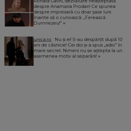
Ronald Gavril, dezvăluire neașteptată
despre Anamaria Prodan! Ce spunea
despre impresară cu doar șase luni
înainte să o cunoască: „Ferească
Dumnezeu!”
unica.ro
Nu și ei! S-au despărțit după 10
ani de căsnicie! Cei doi și-a spus „adio” în
mare secret. Nimeni nu se aștepta la un
asemenea motiv al separării!