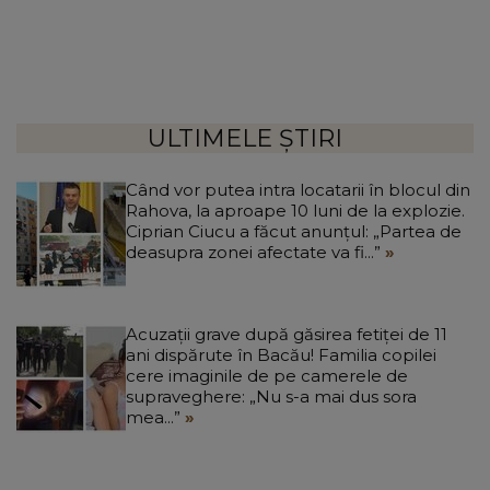
ULTIMELE ȘTIRI
Când vor putea intra locatarii în blocul din
Rahova, la aproape 10 luni de la explozie.
Ciprian Ciucu a făcut anunțul: „Partea de
deasupra zonei afectate va fi...”
Acuzații grave după găsirea fetiței de 11
ani dispărute în Bacău! Familia copilei
cere imaginile de pe camerele de
supraveghere: „Nu s-a mai dus sora
mea...”