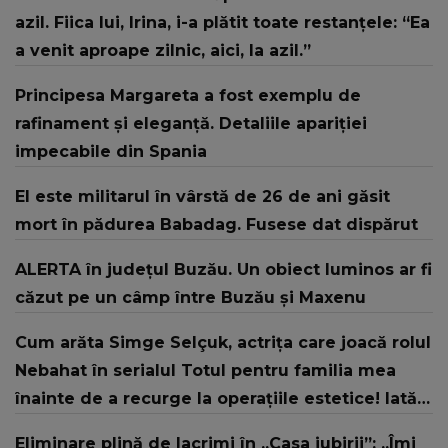
azil. Fiica lui, Irina, i-a plătit toate restanțele: “Ea
a venit aproape zilnic, aici, la azil.”
Principesa Margareta a fost exemplu de
rafinament și eleganță. Detaliile apariției
impecabile din Spania
El este militarul în vârstă de 26 de ani găsit
mort în pădurea Babadag. Fusese dat dispărut
ALERTA în judeţul Buzău. Un obiect luminos ar fi
căzut pe un câmp între Buzău şi Maxenu
Cum arăta Simge Selçuk, actrița care joacă rolul
Nebahat în serialul Totul pentru familia mea
înainte de a recurge la operațiile estetice! Iată
ce aspect fizic uluitor avea aceasta la 19 ani:
Eliminare plină de lacrimi în „Casa iubirii”: „Îmi