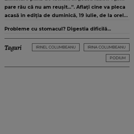
„Tinerețe rebelă”
pare rău că nu am reușit...”. Aflați cine va pleca
acasă în ediția de duminică, 19 iulie, de la orele
16:00 și 19:00, doar la Kanal D
Probleme cu stomacul? Digestia dificilă...
Taguri
IRINEL COLUMBEANU
IRINA COLUMBEANU
PODIUM