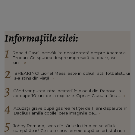
Informațiile zilei:
Ronald Gavril, dezvăluire neașteptată despre Anamaria
Prodan! Ce spunea despre impresară cu doar șase
luni...
»
BREAKING! Lionel Messi este în doliu! Tatăl fotbalistului
s-a stins din viață!
»
Când vor putea intra locatarii în blocul din Rahova, la
aproape 10 luni de la explozie. Ciprian Ciucu a făcut...
»
Acuzații grave după găsirea fetiței de 11 ani dispărute în
Bacău! Familia copilei cere imaginile de...
»
Johny Romano, scos din sărite în timp ce se afla la
cumpărături! Ce i-a o spus femeie după ce artistul nu i-