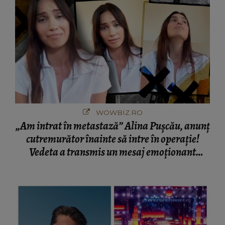
WOWBIZ.RO
„Am intrat în metastază” Alina Pușcău, anunț
cutremurător înainte să intre în operație!
Vedeta a transmis un mesaj emoționant
fanilor