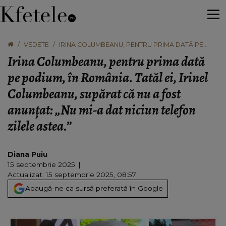
VEDETE
IRINA COLUMBEANU, PENTRU PRIMA DATĂ PE
PODIUM, ÎN ROMÂNIA. TATĂL EI, IRINEL
Irina Columbeanu, pentru prima dată
COLUMBEANU, SUPĂRAT CĂ NU A FOST ANUNȚAT:
„NU MI-A DAT NICIUN TELEFON ZILELE ASTEA.”
pe podium, în România. Tatăl ei, Irinel
Columbeanu, supărat că nu a fost
anunțat: „Nu mi-a dat niciun telefon
zilele astea.”
Diana Puiu
15 septembrie 2025
Actualizat: 15 septembrie 2025, 08:57
Adaugă-ne ca sursă preferată în Google