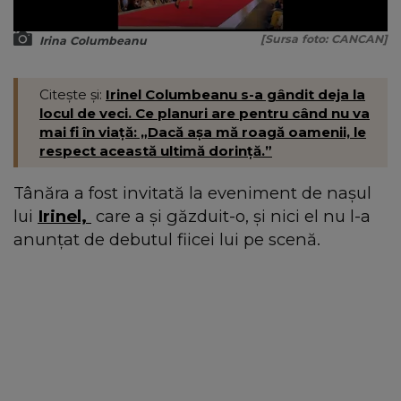
[Sursa foto: CANCAN]
Irina Columbeanu
Citește și:
Irinel Columbeanu s-a gândit deja la
locul de veci. Ce planuri are pentru când nu va
mai fi în viață: „Dacă așa mă roagă oamenii, le
respect această ultimă dorință.”
Tânăra a fost invitată la eveniment de nașul
lui
Irinel,
care a și găzduit-o, și nici el nu l-a
anunțat de debutul fiicei lui pe scenă.