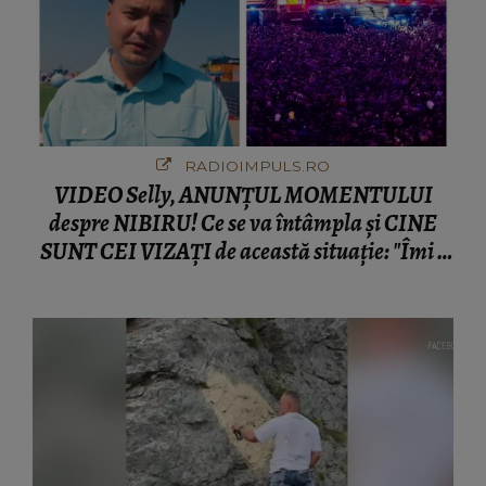
RADIOIMPULS.RO
VIDEO Selly, ANUNȚUL MOMENTULUI
despre NIBIRU! Ce se va întâmpla și CINE
SUNT CEI VIZAȚI de această situație: "Îmi e
ciudă că..."