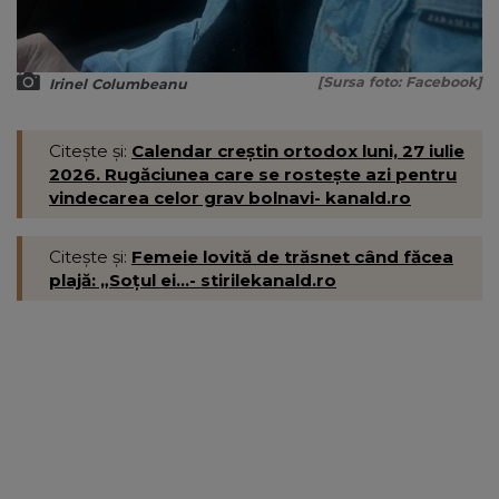
[Sursa foto: Facebook]
Irinel Columbeanu
Citește și:
Calendar creștin ortodox luni, 27 iulie
2026. Rugăciunea care se rostește azi pentru
vindecarea celor grav bolnavi- kanald.ro
Citește și:
Femeie lovită de trăsnet când făcea
plajă: „Soțul ei...- stirilekanald.ro