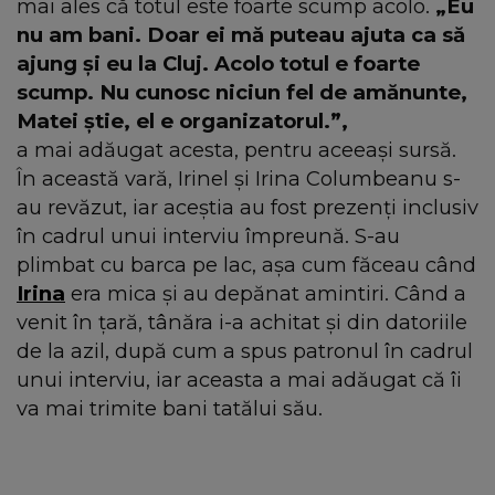
mai ales că totul este foarte scump acolo.
„Eu
nu am bani. Doar ei mă puteau ajuta ca să
ajung și eu la Cluj. Acolo totul e foarte
scump. Nu cunosc niciun fel de amănunte,
Matei știe, el e organizatorul.”,
a mai adăugat acesta, pentru aceeași sursă.
În această vară, Irinel și Irina Columbeanu s-
au revăzut, iar aceștia au fost prezenți inclusiv
în cadrul unui interviu împreună. S-au
plimbat cu barca pe lac, așa cum făceau când
Irina
era mica și au depănat amintiri. Când a
venit în țară, tânăra i-a achitat și din datoriile
de la azil, după cum a spus patronul în cadrul
unui interviu, iar aceasta a mai adăugat că îi
va mai trimite bani tatălui său.