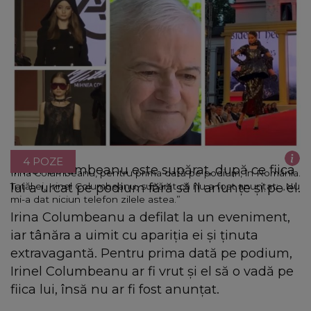
4 POZE
Irinel Columbeanu este supărat, după ce fiica
Irina Columbeanu, pentru prima dată pe podium, în România.
lui a urcat pe podium fără să îl anunțe și pe el.
Tatăl ei, Irinel Columbeanu, supărat că nu a fost anunțat: „Nu
mi-a dat niciun telefon zilele astea.”
Irina Columbeanu a defilat la un eveniment,
iar tânăra a uimit cu apariția ei și ținuta
extravagantă. Pentru prima dată pe podium,
Irinel Columbeanu ar fi vrut și el să o vadă pe
fiica lui, însă nu ar fi fost anunțat.