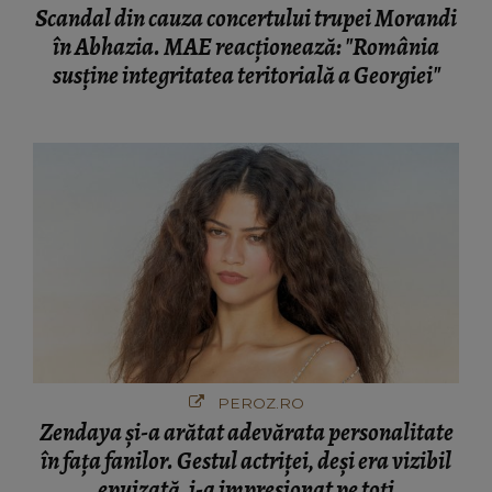
Scandal din cauza concertului trupei Morandi
în Abhazia. MAE reacționează: "România
susține integritatea teritorială a Georgiei"
PEROZ.RO
Zendaya și-a arătat adevărata personalitate
în fața fanilor. Gestul actriței, deși era vizibil
epuizată, i-a impresionat pe toți