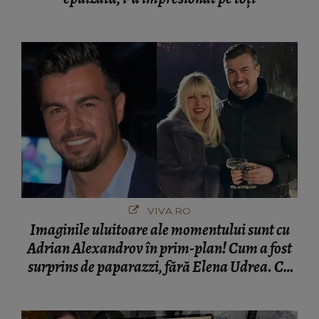
VIVA.RO
Imaginile uluitoare ale momentului sunt cu
Adrian Alexandrov în prim-plan! Cum a fost
surprins de paparazzi, fără Elena Udrea. Cu
cine s-a întâlnit partenerul fostei politiciene în
București! Gestul lui...