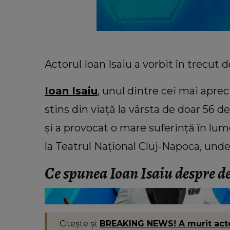
Actorul Ioan Isaiu a vorbit în trecut 
Ioan Isaiu
, unul dintre cei mai apreci
stins din viață la vârsta de doar 56 d
și a provocat o mare suferință în lume
la Teatrul Național Cluj-Napoca, unde 
Ce spunea Ioan Isaiu despre de
VEDETE
Cu câți bani a rămas Oana Lis
cumpere mâncare pentru ea și soț
Viorel: „Abia mâine luăm pens
Citește și:
BREAKING NEWS! A murit actoru