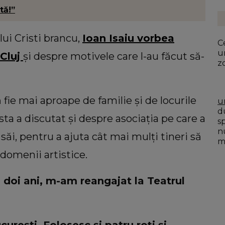
tă!”
lui Cristi brancu,
Ioan Isaiu vorbea
Ce
u
 Cluj
și despre motivele care l-au făcut să-
z
 fie mai aproape de familie și de locurile
u
du
ta a discutat și despre asociația pe care a
s
n
 săi, pentru a ajuta cât mai mulți tineri să
mo
 domenii artistice.
 doi ani, m-am reangajat la Teatrul