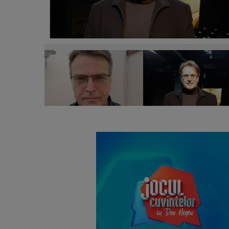
Ioan Isaiu, decizia neașteptată pe care a luat-o î
lună!”