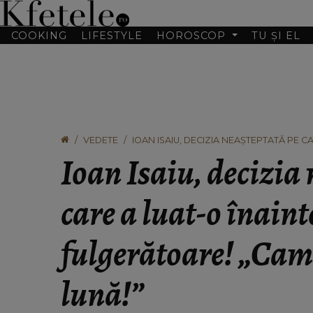
COOKING
LIFESTYLE
HOROSCOP
TU ȘI EL
VEDETE
IOAN ISAIU, DECIZIA NEAȘTEPTATĂ PE 
DE DOUĂ ORI PE LUNĂ!”
Ioan Isaiu, decizia
care a luat-o înain
fulgerătoare! „Cam 
lună!”