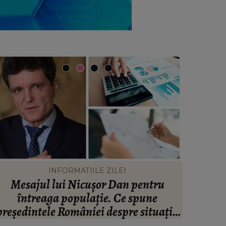
INFORMATIILE ZILEI
Mesajul lui Nicușor Dan pentru
Valen
întreaga populație. Ce spune
infide
președintele României despre situația
artistul
inanciară și puterea de cumpărare din