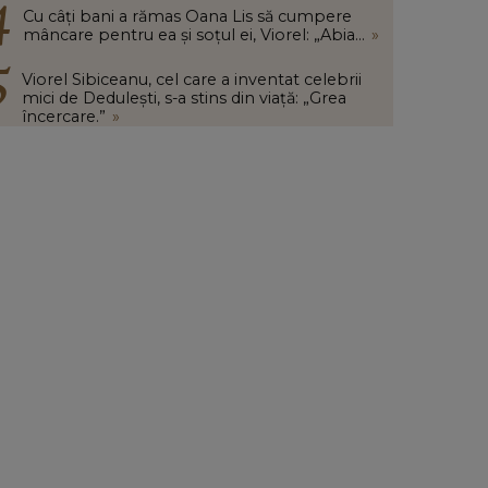
Cu câți bani a rămas Oana Lis să cumpere
mâncare pentru ea și soțul ei, Viorel: „Abia...
»
Viorel Sibiceanu, cel care a inventat celebrii
mici de Dedulești, s-a stins din viață: „Grea
încercare.”
»