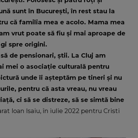
curești. Folosesc și patru roți și
nă sunt în București, în rest stau la
entru că familia mea e acolo. Mama mea
și am vrut poate să fiu și mai aproape de
agi spre origini.
să de pensionari, știi. La Cluj am
ai mei o asociație culturală pentru
ictură unde îi așteptăm pe tineri și nu
urile, pentru că asta vreau, nu vreau
ață, ci să se distreze, să se simtă bine
arat Ioan Isaiu, în iulie 2022 pentru Cristi