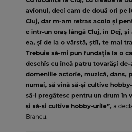
Cu locuința la Cluj, cu treabă la Bu
avionul, deci cam de două ori pe lu
Cluj, dar m-am retras acolo și p
e într-un oraș lângă Cluj, în Dej, 
ea, și de la o vârstă, știi, te mai tr
Trebuie să-mi pun fundația la o ca
deschis cu încă patru tovarăși de-
domeniile actorie, muzică, dans, p
numai, să vină să-și cultive hobby-
să-i pregătesc pentru un drum în vi
și să-și cultive hobby-urile”,
a decl
Brancu.