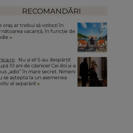
RECOMANDĂRI
 oraș ar trebui să vizitezi în
rnătoarea vacanță, în funcție de
odie
nica.ro
Nu și ei! S-au despărțit
pă 10 ani de căsnicie! Cei doi și-a
pus „adio” în mare secret. Nimeni
u se aștepta la un asemenea
tiv al separării!