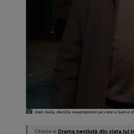
Ioan Isaiu, decizia neașteptată pe care a luat-o 
Citește și:
Drama neștiută din viața lui Io