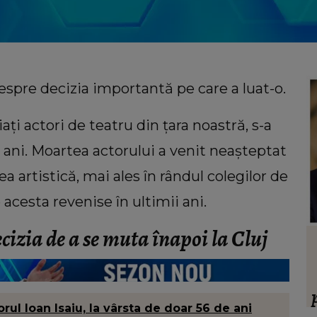
despre decizia importantă pe care a luat-o.
ați actori de teatru din țara noastră, s-a
e ani. Moartea actorului a venit neașteptat
a artistică, mai ales în rândul colegilor de
acesta revenise în ultimii ani.
cizia de a se muta înapoi la Cluj
HOROSCOP
 să
Ce oraș ar trebui să vizitezi în
ul ei,
urnătoarea vacanță, în funcție de zodie
ia.”
l Ioan Isaiu, la vârsta de doar 56 de ani
f