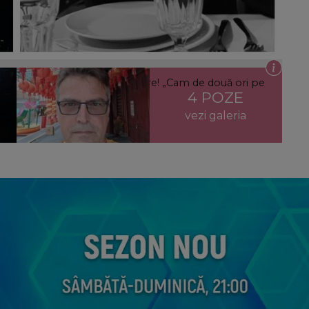
nainte de moartea sa fulgerătoare! „Cam de două ori pe
4 POZE
vezi galeria