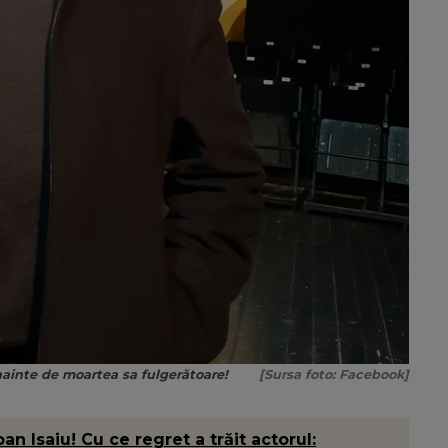
înainte de moartea sa fulgerătoare!
[Sursa foto: Facebook]
an Isaiu! Cu ce regret a trăit actorul: