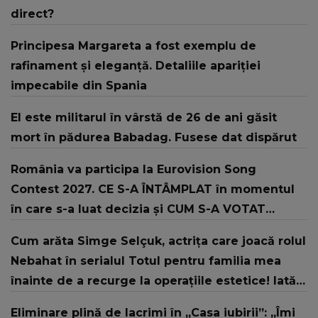
direct?
Principesa Margareta a fost exemplu de
rafinament și eleganță. Detaliile apariției
impecabile din Spania
El este militarul în vârstă de 26 de ani găsit
mort în pădurea Babadag. Fusese dat dispărut
România va participa la Eurovision Song
Contest 2027. CE S-A ÎNTÂMPLAT în momentul
în care s-a luat decizia și CUM S-A VOTAT
revenirea în concurs: "Reprezintă un proiect
Cum arăta Simge Selçuk, actrița care joacă rolul
strategic de..."
Nebahat în serialul Totul pentru familia mea
înainte de a recurge la operațiile estetice! Iată
ce aspect fizic uluitor avea aceasta la 19 ani:
Eliminare plină de lacrimi în „Casa iubirii”: „Îmi