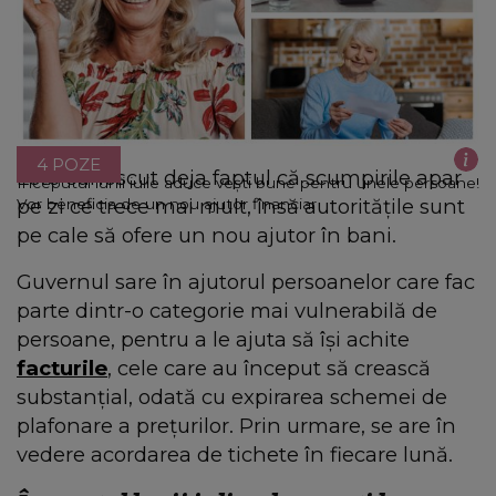
4 POZE
Este cunoscut deja faptul că scumpirile apar
Începutul lunii iulie aduce vești bune pentru unele persoane!
pe zi ce trece mai mult, însă autoritățile sunt
Vor beneficia de un nou ajutor financiar
pe cale să ofere un nou ajutor în bani.
Guvernul sare în ajutorul persoanelor care fac
parte dintr-o categorie mai vulnerabilă de
persoane, pentru a le ajuta să își achite
facturile
, cele care au început să crească
substanțial, odată cu expirarea schemei de
plafonare a prețurilor. Prin urmare, se are în
vedere acordarea de tichete în fiecare lună.