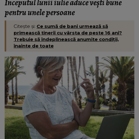
Începutul lunii iulie aduce vești bune
pentru unele persoane
Citește și:
Ce sumă de bani urmează să
primească tinerii cu vârsta de peste 16 ani?
Trebuie să îndeplinească anumite condiții,
înainte de toate