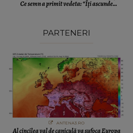
Ce semn a primit vedeta: “Îți ascunde
lacrimile.”
PARTENERI
ANTENA3.RO
Al cincilea val de caniculă va sufoca Europa