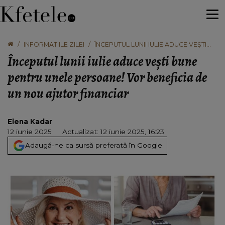
INFORMATIILE ZILEI
ÎNCEPUTUL LUNII IULIE ADUCE VEȘTI
BUNE PENTRU UNELE PERSOANE! VOR
Începutul lunii iulie aduce vești bune
BENEFICIA DE UN NOU AJUTOR
FINANCIAR
pentru unele persoane! Vor beneficia de
un nou ajutor financiar
Elena Kadar
12 iunie 2025
Actualizat: 12 iunie 2025, 16:23
Adaugă-ne ca sursă preferată în Google