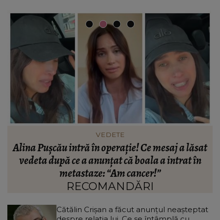
VEDETE
t
Paula Chirilă, mai îndrăgostită ca niciodată! Ce
mesaj i-a transmis partenerului ei: „Nici nu
a
contează unde suntem, lângă tine mă simt
acasă!”
RECOMANDĂRI
Cătălin Crișan a făcut anunțul neașteptat
despre relația lui. Ce se întâmplă cu