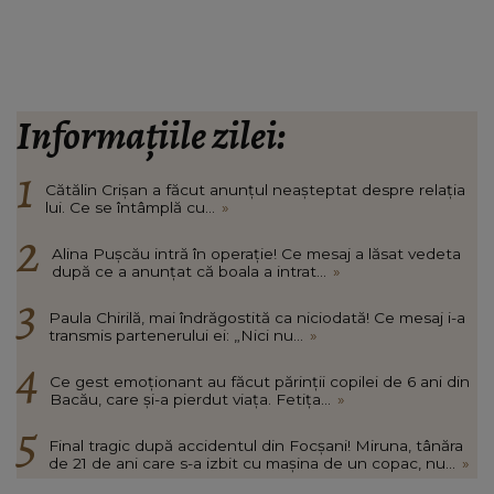
Informațiile zilei:
Cătălin Crișan a făcut anunțul neașteptat despre relația
lui. Ce se întâmplă cu...
»
Alina Pușcău intră în operație! Ce mesaj a lăsat vedeta
după ce a anunțat că boala a intrat...
»
Paula Chirilă, mai îndrăgostită ca niciodată! Ce mesaj i-a
transmis partenerului ei: „Nici nu...
»
Ce gest emoționant au făcut părinții copilei de 6 ani din
Bacău, care și-a pierdut viața. Fetița...
»
Final tragic după accidentul din Focșani! Miruna, tânăra
de 21 de ani care s-a izbit cu mașina de un copac, nu...
»