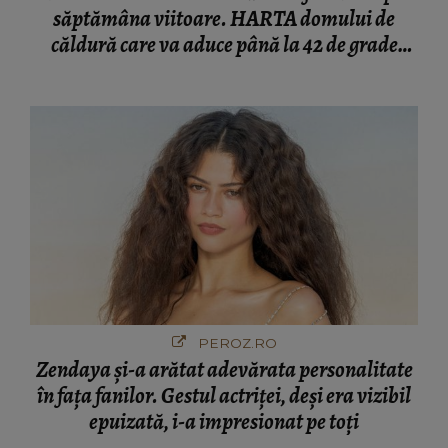
săptămâna viitoare. HARTA domului de
căldură care va aduce până la 42 de grade
Celsius
PEROZ.RO
Zendaya și-a arătat adevărata personalitate
în fața fanilor. Gestul actriței, deși era vizibil
epuizată, i-a impresionat pe toți