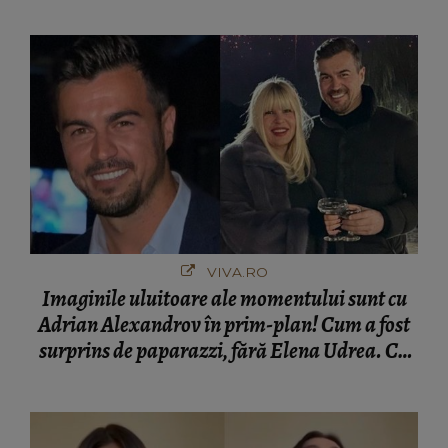
VIVA.RO
Imaginile uluitoare ale momentului sunt cu
Adrian Alexandrov în prim-plan! Cum a fost
surprins de paparazzi, fără Elena Udrea. Cu
cine s-a întâlnit partenerul fostei politiciene în
București! Gestul lui...