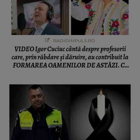
RADIOIMPULS.RO
VIDEO Igor Cuciuc cântă despre profesorii
care, prin răbdare și dăruire, au contribuit la
FORMAREA OAMENILOR DE ASTĂZI. Ce
spune despre dascălii care lasă amprente
puternice ÎN SUFLETELE ELEVILOR, chiar și
după trecerea anilor: "De fiecare dată când..."