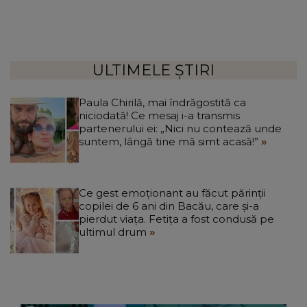
ULTIMELE ȘTIRI
Paula Chirilă, mai îndrăgostită ca
niciodată! Ce mesaj i-a transmis
partenerului ei: „Nici nu contează unde
suntem, lângă tine mă simt acasă!”
Ce gest emoționant au făcut părinții
copilei de 6 ani din Bacău, care și-a
pierdut viața. Fetița a fost condusă pe
ultimul drum