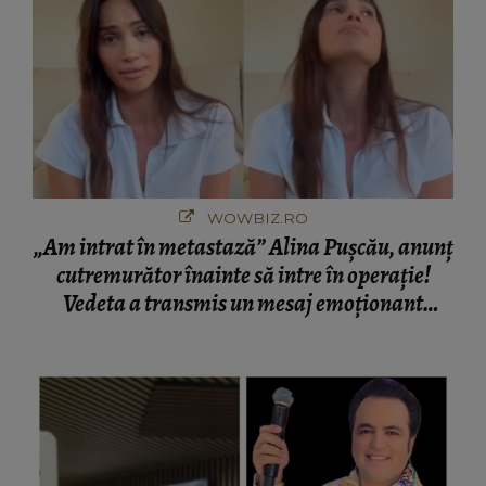
WOWBIZ.RO
„Am intrat în metastază” Alina Pușcău, anunț
cutremurător înainte să intre în operație!
Vedeta a transmis un mesaj emoționant
fanilor